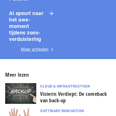
Ai speurt naar
het awe-
moment
tijdens zons­
ver­duis­te­ring
Meer artikelen
Meer lezen
CLOUD & INFRASTRUCTUUR
Visterin Verdiept: De comeback
van back-up
SOFTWARE INNOVATION