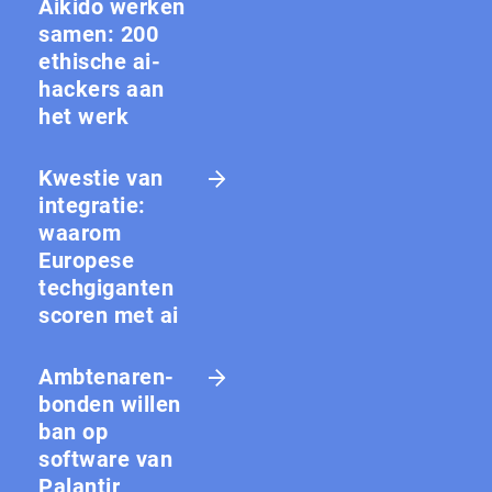
Aikido werken
samen: 200
ethische ai-
hackers aan
het werk
Kwestie van
integratie:
waarom
Europese
techgiganten
scoren met ai
Amb­te­na­ren­
bon­den willen
ban op
software van
Palantir