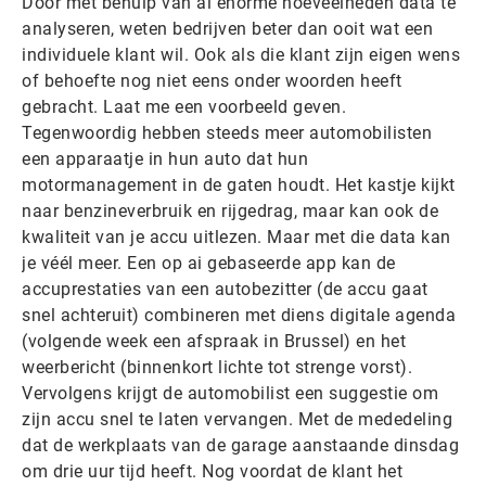
Door met behulp van ai enorme hoeveelheden data te
analyseren, weten bedrijven beter dan ooit wat een
individuele klant wil. Ook als die klant zijn eigen wens
of behoefte nog niet eens onder woorden heeft
gebracht. Laat me een voorbeeld geven.
Tegenwoordig hebben steeds meer automobilisten
een apparaatje in hun auto dat hun
motormanagement in de gaten houdt. Het kastje kijkt
naar benzineverbruik en rijgedrag, maar kan ook de
kwaliteit van je accu uitlezen. Maar met die data kan
je véél meer. Een op ai gebaseerde app kan de
accuprestaties van een autobezitter (de accu gaat
snel achteruit) combineren met diens digitale agenda
(volgende week een afspraak in Brussel) en het
weerbericht (binnenkort lichte tot strenge vorst).
Vervolgens krijgt de automobilist een suggestie om
zijn accu snel te laten vervangen. Met de mededeling
dat de werkplaats van de garage aanstaande dinsdag
om drie uur tijd heeft. Nog voordat de klant het