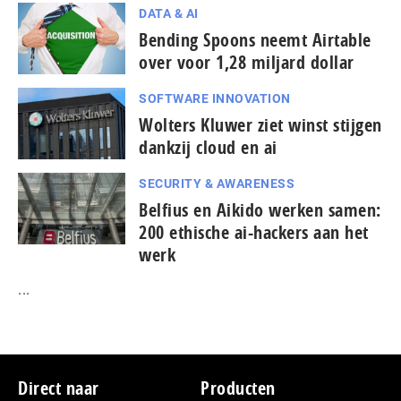
DATA & AI
Bending Spoons neemt Airtable
over voor 1,28 miljard dollar
SOFTWARE INNOVATION
Wolters Kluwer ziet winst stijgen
dankzij cloud en ai
SECURITY & AWARENESS
Belfius en Aikido werken samen:
200 ethische ai-hackers aan het
werk
...
Footer
Direct naar
Producten