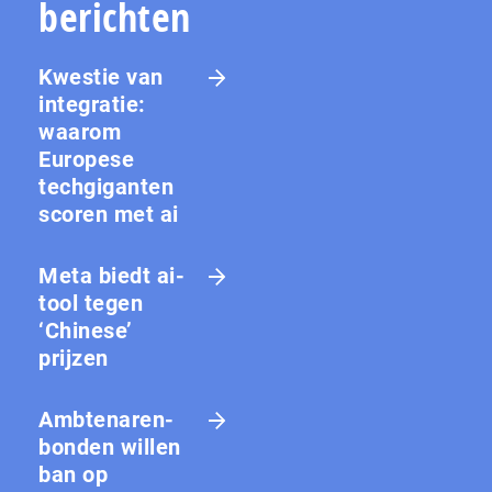
berichten
Kwestie van
integratie:
waarom
Europese
techgiganten
scoren met ai
Meta biedt ai-
tool tegen
‘Chinese’
prijzen
Amb­te­na­ren­
bon­den willen
ban op