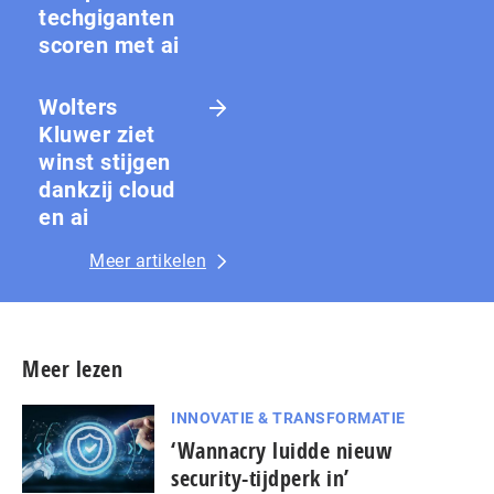
techgiganten
scoren met ai
Wolters
Kluwer ziet
winst stijgen
dankzij cloud
en ai
Meer artikelen
Meer lezen
INNOVATIE & TRANSFORMATIE
‘Wannacry luidde nieuw
security-tijdperk in’