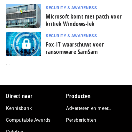
SECURITY & AWARENESS
Microsoft komt met patch voor
kritiek Windows-lek
SECURITY & AWARENESS
Fox-IT waarschuwt voor
ransomware SamSam
...
Footer
Direct naar
Producten
Kennisbank
Adverteren en meer…
Computable Awards
Persberichten
Colofon