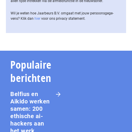
allen tijde intrekken via de af­meld­func­tie in de nieuwsbrief.
Wil je weten hoe Jaarbeurs B.V. omgaat met jouw per­soons­ge­ge­
vens? Klik dan
hier
voor ons privacy statement.
Populaire
berichten
Belfius en
Aikido werken
samen: 200
ethische ai-
hackers aan
het werk