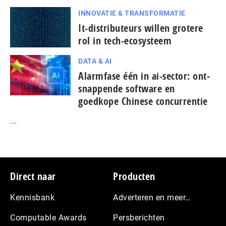
INNOVATIE & TRANSFORMATIE
It-dis­tri­bu­teurs willen grotere
rol in tech-ecosysteem
DATA & AI
Alarmfase één in ai-sector: ont­
snap­pen­de software en
goedkope Chinese con­cur­ren­tie
...
Footer
Direct naar
Producten
Kennisbank
Adverteren en meer…
Computable Awards
Persberichten