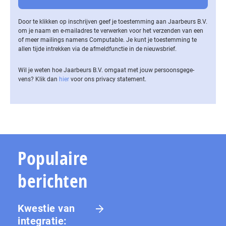
Door te klikken op inschrijven geef je toestemming aan Jaarbeurs B.V.
om je naam en e-mailadres te verwerken voor het verzenden van een
of meer mailings namens Computable. Je kunt je toestemming te
allen tijde intrekken via de af­meld­func­tie in de nieuwsbrief.
Wil je weten hoe Jaarbeurs B.V. omgaat met jouw per­soons­ge­ge­
vens? Klik dan
hier
voor ons privacy statement.
Populaire
berichten
Kwestie van
integratie: