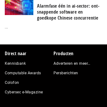
Alarmfase één in ai-sector: ont­
snap­pen­de software en
goedkope Chinese con­cur­ren­tie
...
Footer
Direct naar
Producten
Kennisbank
Adverteren en meer…
Computable Awards
Persberichten
Colofon
Cybersec e-Magazine