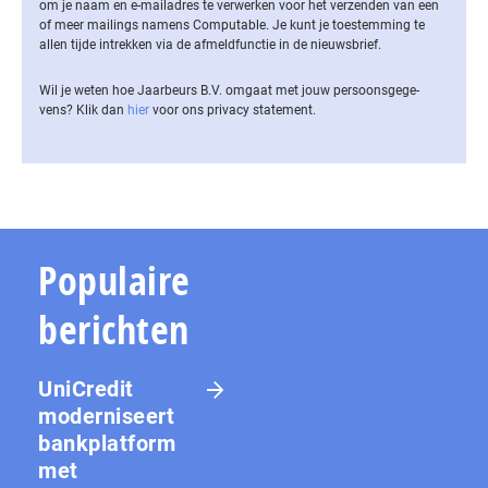
om je naam en e-mailadres te verwerken voor het verzenden van een
of meer mailings namens Computable. Je kunt je toestemming te
allen tijde intrekken via de af­meld­func­tie in de nieuwsbrief.
Wil je weten hoe Jaarbeurs B.V. omgaat met jouw per­soons­ge­ge­
vens? Klik dan
hier
voor ons privacy statement.
Populaire
berichten
UniCredit
moderniseert
bankplatform
met