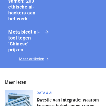
samen: 200
ethische ai-
hackers aan
het werk
Meta biedt ai-
tool tegen
‘Chinese’
prijzen
Meer artikelen
Meer lezen
DATA & AI
Kwestie van integratie: waarom
Europese techgiganten scoren