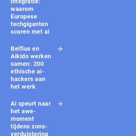
integratie:
waarom
Europese
techgiganten
scoren met ai
Belfius en
Aikido werken
samen: 200
ethische ai-
hackers aan
het werk
Ai speurt naar
het awe-
moment
tijdens zons­
ver­duis­te­ring