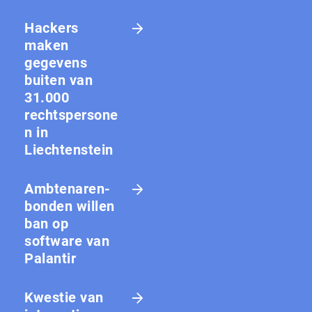
Hackers
maken
gegevens
buiten van
31.000
rechtspersone
n in
Liechtenstein
Amb­te­na­ren­
bon­den willen
ban op
software van
Palantir
Kwestie van