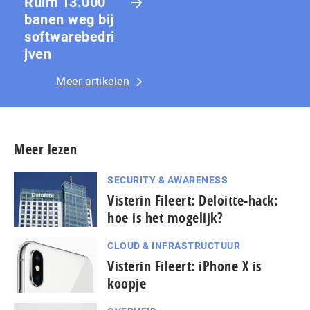
Ruim 13.000
banen weg bij
softwarebedri
jven
Meer artikelen
Meer lezen
SECURITY & AWARENESS
Visterin Fileert: Deloitte-hack:
hoe is het mogelijk?
CLOUD & INFRASTRUCTUUR
Visterin Fileert: iPhone X is
koopje