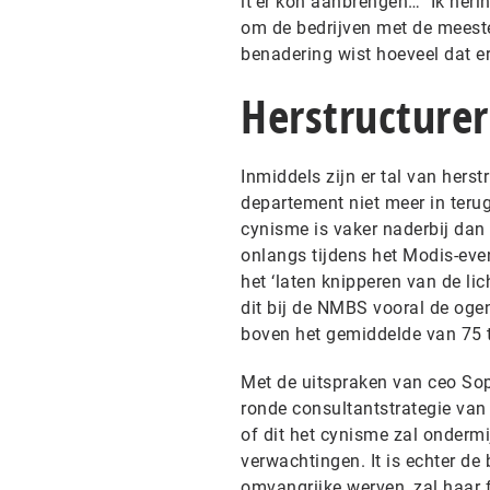
it’er kon aanbrengen… Ik heri
om de bedrijven met de meeste 
benadering wist hoeveel dat er
Herstructure
Inmiddels zijn er tal van hers
departement niet meer in terug
cynisme is vaker naderbij dan 
onlangs tijdens het Modis-even
het ‘laten knipperen van de lic
dit bij de NMBS vooral de ogen
boven het gemiddelde van 75 t
Met de uitspraken van ceo Sop
ronde consultantstrategie van
of dit het cynisme zal onderm
verwachtingen. It is echter d
omvangrijke werven, zal haar 