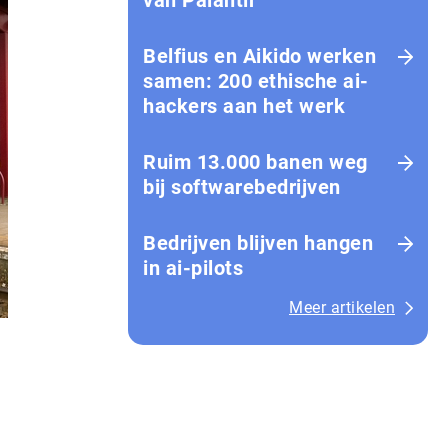
van Palantir
Belfius en Aikido werken
samen: 200 ethische ai-
hackers aan het werk
Ruim 13.000 banen weg
bij softwarebedrijven
Bedrijven blijven hangen
in ai-pilots
Meer artikelen