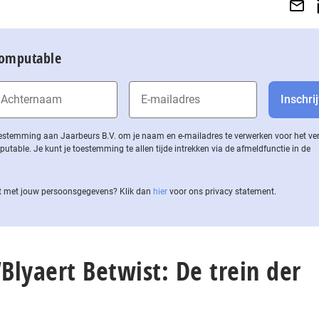
Computable
 toestemming aan Jaarbeurs B.V. om je naam en e-mailadres te verwerken voor het v
ble. Je kunt je toestemming te allen tijde intrekken via de af­meld­func­tie in de
 met jouw per­soons­ge­ge­vens? Klik dan
hier
voor ons privacy statement.
“Blyaert Betwist: De trein der