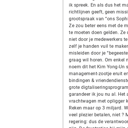
ik spreek. En als dus het 
richtlijnen geeft, geen miss
grootspraak van “ons Sophiet
Ze zou beter eens met de m
te moeten doen gelden. Ze d
niet door je medewerkers te
zelf je handen vuil te maken
misleiden door je “begeester
graag wil horen. Om enkel m
noem dit het Kim Yong-Un sy
management-zootje eruit en
bindingen & vriendendienste
grote digtaliseringsprogram
garandeer ik jou nu al. Het
vrachtwagen met opligger ka
Reken maar op 3 miljard. We
veel plezier betalen, niet 
regering: dus de verantwoor