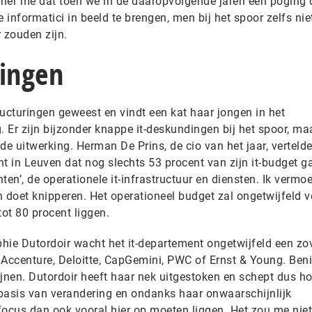
nner me dat toen we in de daaropvolgende jaren een poging
informatici in beeld te brengen, men bij het spoor zelfs niet
 zouden zijn.
ringen
tructuringen geweest en vindt een kat haar jongen in het
. Er zijn bijzonder knappe it-deskundingen bij het spoor, ma
de uitwerking. Herman De Prins, de cio van het jaar, verteld
t in Leuven dat nog slechts 53 procent van zijn it-budget g
hten’, de operationele it-infrastructuur en diensten. Ik vermo
 doet knipperen. Het operationeel budget zal ongetwijfeld v
ot 80 procent liggen.
hie Dutordoir wacht het it-departement ongetwijfeld een zo
 Accenture, Deloitte, CapGemini, PWC of Ernst & Young. Be
ijnen. Dutordoir heeft haar nek uitgestoken en schept dus h
e basis van verandering en ondanks haar onwaarschijnlijk
focus dan ook vooral hier op moeten liggen. Het zou me niet