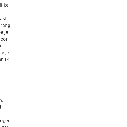
ijke
e
ast.
drang
e je
door
en
ie je
. Ik
n.
t
logen