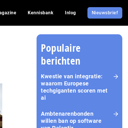
agazine
Kennisbank
Inlog
Nieuwsbrief
Populaire
berichten
Kwestie van integratie:
waarom Europese
techgiganten scoren met
ai
Amb­te­na­ren­bon­den
willen ban op software