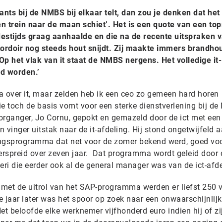
tants bij de NMBS bij elkaar telt, dan zou je denken dat he
 trein naar de maan schiet’. Het is een quote van een to
destijds graag aanhaalde en die na de recente uitspraken 
rdoir nog steeds hout snijdt. Zij maakte immers brandho
‘Op het vlak van it staat de NMBS nergens. Het volledige it-
d worden.’
ia over it, maar zelden heb ik een ceo zo gemeen hard horen
die toch de basis vomt voor een sterke dienstverlening bij d
organger, Jo Cornu, gepokt en gemazeld door de ict met een
een vinger uitstak naar de it-afdeling. Hij stond ongetwijfeld 
ringsprogramma dat net voor de zomer bekend werd, goed vo
verspreid over zeven jaar. Dat programma wordt geleid door 
ri die eerder ook al de general manager was van de ict-afde
met de uitrol van het SAP-programma werden er liefst 250 v
 jaar later was het spoor op zoek naar een onwaarschijnlij
et beloofde elke werknemer vijfhonderd euro indien hij of zi