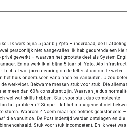
tikel. Ik werk bijna 5 jaar bij Ypto – inderdaad, de IT-afdelin
el persoonlijk niet aangevallen. Ik heb gedurende een klei
 de privé gewerkt – waarvan het grootste deel als System Eng
anager. En nu werk ik al bijna 5 jaar bij Ypto. Als Infrastruc
-er toch al wat jaren ervaring op de teller staan om te weten
en het huis ondertussen vanbinnen en vanbuiten. U zou bete
de werkvloer. Bekwame mensen stuk voor stuk. Die allemaa
 er meen dan 60% consultant zijn. Waarvan je dus normalit
ch wel wat skills hebben. Stuk voor stuk dus compteente
 dan het probleem ? Simpel: dat het management niet bekw
te sturen. Waarom ? Noem maar op: politiek gepistoneerd –
jes” die vanuit oa. De Post indertijd werden ontslagen en di
t binnengehaald. Stuk voor stuk incompetent. En ik weet waa