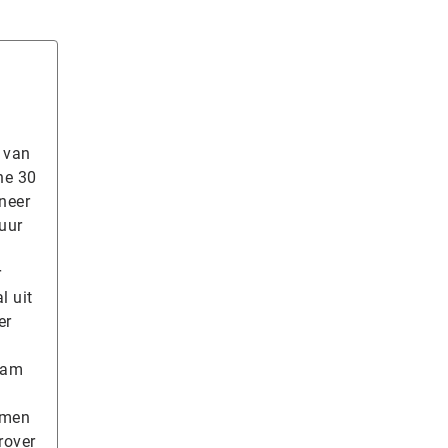
g van
ne 30
ineer
tuur
r
l uit
er
aam
e men
rover