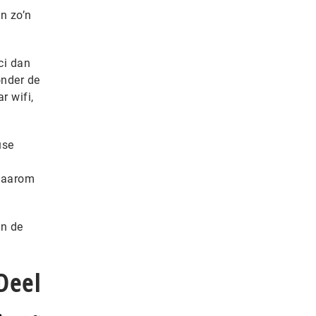
n zo’n
ci dan
onder de
r wifi,
use
 waarom
en de
Deel