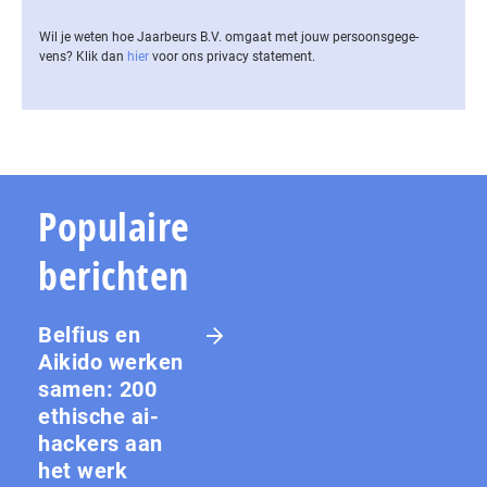
Wil je weten hoe Jaarbeurs B.V. omgaat met jouw per­soons­ge­ge­
vens? Klik dan
hier
voor ons privacy statement.
Populaire
berichten
Belfius en
Aikido werken
samen: 200
ethische ai-
hackers aan
het werk