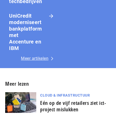
techbedrijven
UniCredit
moderniseert
bankplatform
met
Accenture en
IBM
Meer artikelen
Meer lezen
CLOUD & INFRASTRUCTUUR
Eén op de vijf retailers ziet ict-
project mislukken