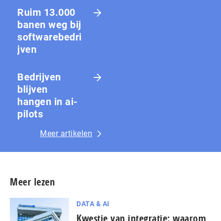
Ruim 13.000
banen weg bij
softwarebedri
jven
Bedrijven
blijven
hangen in ai-
pilots
Meer artikelen
Meer lezen
DATA & AI
Kwestie van integratie: waarom