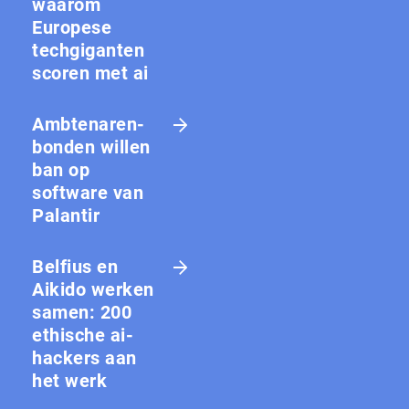
waarom
Europese
techgiganten
scoren met ai
Amb­te­na­ren­
bon­den willen
ban op
software van
Palantir
Belfius en
Aikido werken
samen: 200
ethische ai-
hackers aan
het werk