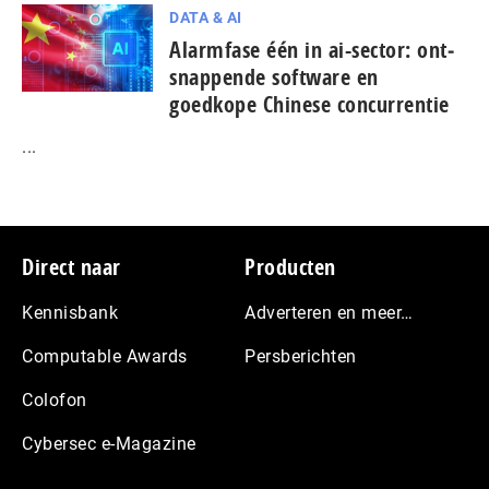
DATA & AI
Alarmfase één in ai-sector: ont­
snap­pen­de software en
goedkope Chinese con­cur­ren­tie
...
Footer
Direct naar
Producten
Kennisbank
Adverteren en meer…
Computable Awards
Persberichten
Colofon
Cybersec e-Magazine