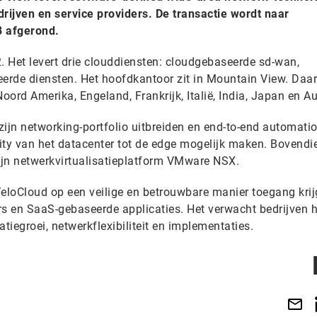
drijven en service providers. De transactie wordt naar
8 afgerond.
. Het levert drie clouddiensten: cloudgebaseerde sd-wan,
eerde diensten. Het hoofdkantoor zit in Mountain View. Daa
oord Amerika, Engeland, Frankrijk, Italië, India, Japan en Au
jn networking-portfolio uitbreiden en end-to-end automatio
urity van het datacenter tot de edge mogelijk maken. Bovend
zijn netwerkvirtualisatieplatform VMware NSX.
VeloCloud op een veilige en betrouwbare manier toegang krij
rs en SaaS-gebaseerde applicaties. Het verwacht bedrijven 
tiegroei, netwerkflexibiliteit en implementaties.