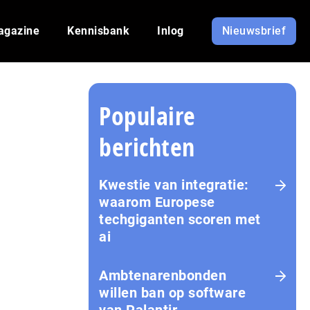
agazine
Kennisbank
Inlog
Nieuwsbrief
Populaire
berichten
Kwestie van integratie:
waarom Europese
techgiganten scoren met
ai
Amb­te­na­ren­bon­den
willen ban op software