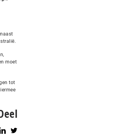
rnaast
stralië.
n,
ien moet
gen tot
hiermee
Deel