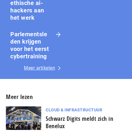
ethische ai-
hackers aan
het werk
Parlementsle
den krijgen
voor het eerst
cybertraining
Meer artikelen
Meer lezen
CLOUD & INFRASTRUCTUUR
Schwarz Digits meldt zich in
Benelux