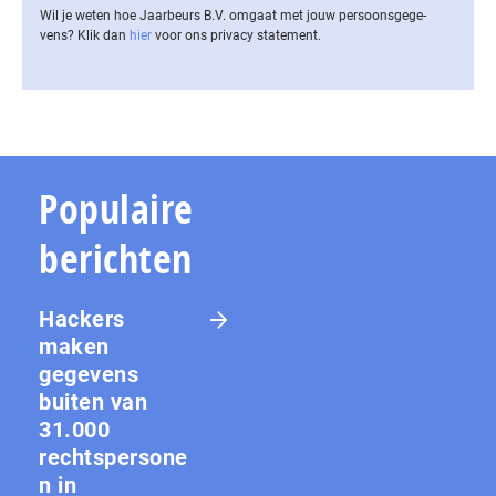
Wil je weten hoe Jaarbeurs B.V. omgaat met jouw per­soons­ge­ge­
vens? Klik dan
hier
voor ons privacy statement.
Populaire
berichten
Hackers
maken
gegevens
buiten van
31.000
rechtspersone
n in