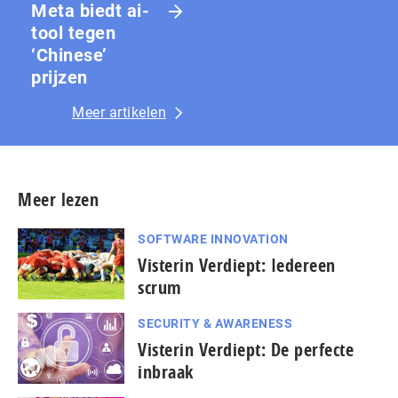
Meta biedt ai-
tool tegen
‘Chinese’
prijzen
Meer artikelen
Meer lezen
SOFTWARE INNOVATION
Visterin Verdiept: Iedereen
scrum
SECURITY & AWARENESS
Visterin Verdiept: De perfecte
inbraak