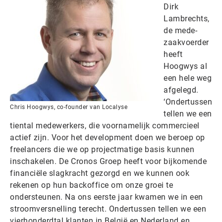
Dirk
Lambrechts,
de mede-
zaakvoerder
heeft
Hoogwys al
een hele weg
afgelegd.
‘Ondertussen
Chris Hoogwys, co-founder van Localyse
tellen we een
tiental medewerkers, die voornamelijk commercieel
actief zijn. Voor het development doen we beroep op
freelancers die we op projectmatige basis kunnen
inschakelen. De Cronos Groep heeft voor bijkomende
financiële slagkracht gezorgd en we kunnen ook
rekenen op hun backoffice om onze groei te
ondersteunen. Na ons eerste jaar kwamen we in een
stroomversnelling terecht. Ondertussen tellen we een
vierhonderdtal klanten in België en Nederland en