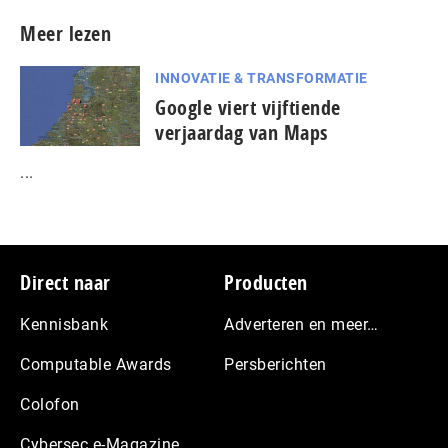
Meer lezen
INNOVATIE & TRANSFORMATIE
Google viert vijftiende
verjaardag van Maps
...
Footer
Direct naar
Producten
Kennisbank
Adverteren en meer…
Computable Awards
Persberichten
Colofon
Cybersec e-Magazine