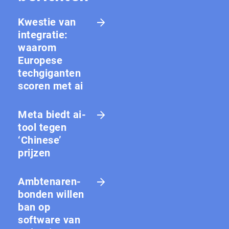
Kwestie van
integratie:
waarom
Europese
techgiganten
scoren met ai
Meta biedt ai-
tool tegen
‘Chinese’
prijzen
Amb­te­na­ren­
bon­den willen
ban op
software van