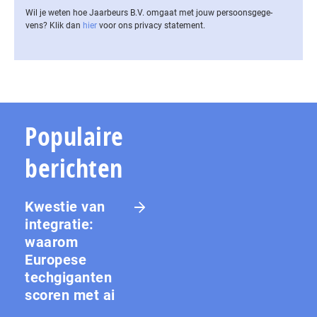
Wil je weten hoe Jaarbeurs B.V. omgaat met jouw per­soons­ge­ge­
vens? Klik dan
hier
voor ons privacy statement.
Populaire
berichten
Kwestie van
integratie:
waarom
Europese
techgiganten
scoren met ai