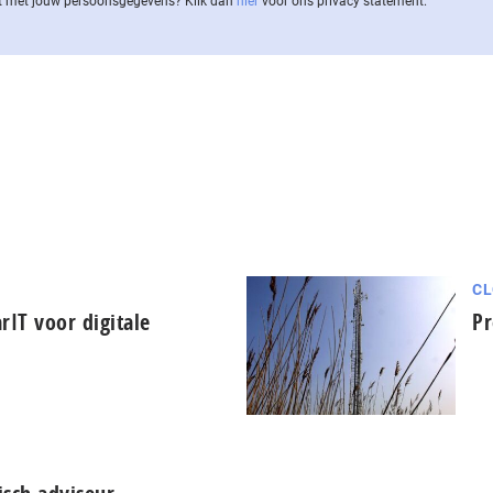
 met jouw per­soons­ge­ge­vens? Klik dan
hier
voor ons privacy statement.
CL
rIT voor digitale
Pr