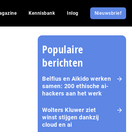
agazine
Kennisbank
Inlog
Nieuwsbrief
Populaire
berichten
Belfius en Aikido werken
samen: 200 ethische ai-
hackers aan het werk
Wolters Kluwer ziet
winst stijgen dankzij
cloud en ai