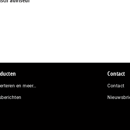
isch adviseur
ducten
Contact
erteren en meer…
Contact
sberichten
Nieuwsbri