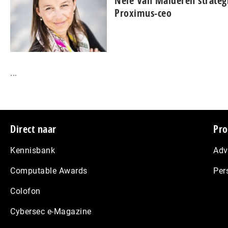
Nele Van Malderen strateg
Proximus-ceo
...
Footer
Direct naar
Pro
Kennisbank
Adv
Computable Awards
Per
Colofon
Cybersec e-Magazine