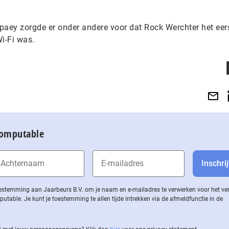
aey zorgde er onder andere voor dat Rock Werchter het eer
Wi-Fi was.
Computable
 toestemming aan Jaarbeurs B.V. om je naam en e-mailadres te verwerken voor het v
ble. Je kunt je toestemming te allen tijde intrekken via de af­meld­func­tie in de