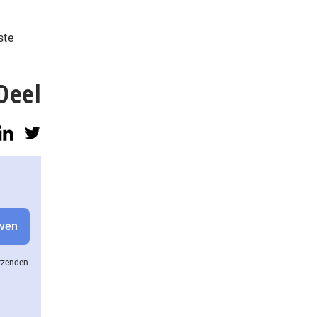
ste
Deel
erzenden