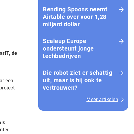
Bending Spoons neemt
Airtable over voor 1,28
miljard dollar
Scaleup Europe
ondersteunt jonge
arIT, de
techbedrijven
Die robot ziet er schattig
uit, maar is hij ook te
ar een
vertrouwen?
project
Meer artikelen
als
nter