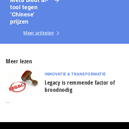
Meta biedt ai-
tool tegen
‘Chinese’
prijzen
Meer artikelen
Meer lezen
INNOVATIE & TRANSFORMATIE
Legacy is remmende factor of
broodnodig
...