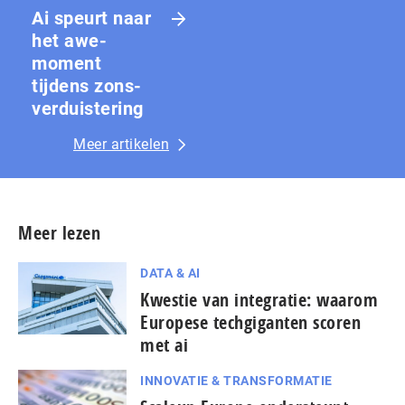
Ai speurt naar
het awe-
moment
tijdens zons­
ver­duis­te­ring
Meer artikelen
Meer lezen
DATA & AI
Kwestie van integratie: waarom
Europese techgiganten scoren
met ai
INNOVATIE & TRANSFORMATIE