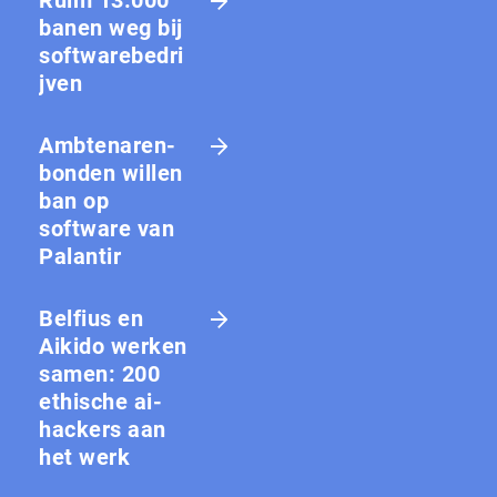
banen weg bij
softwarebedri
jven
Amb­te­na­ren­
bon­den willen
ban op
software van
Palantir
Belfius en
Aikido werken
samen: 200
ethische ai-
hackers aan
het werk