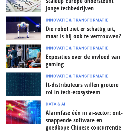
Scaleup Europe ondersteunt
jonge techbedrijven
INNOVATIE & TRANSFORMATIE
Die robot ziet er schattig uit,
maar is hij ook te vertrouwen?
INNOVATIE & TRANSFORMATIE
Exposities over de invloed van
gaming
INNOVATIE & TRANSFORMATIE
It-dis­tri­bu­teurs willen grotere
rol in tech-ecosysteem
DATA & AI
Alarmfase één in ai-sector: ont­
snap­pen­de software en
goedkope Chinese con­cur­ren­tie