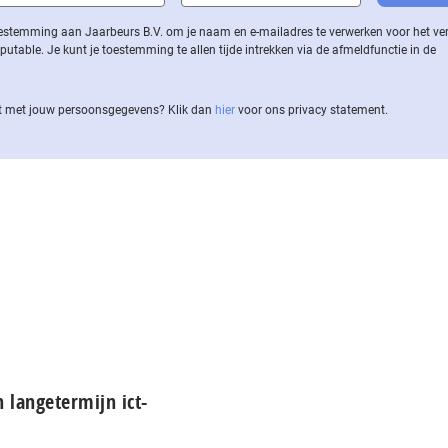
 toestemming aan Jaarbeurs B.V. om je naam en e-mailadres te verwerken voor het v
ble. Je kunt je toestemming te allen tijde intrekken via de af­meld­func­tie in de
 met jouw per­soons­ge­ge­vens? Klik dan
hier
voor ons privacy statement.
 langetermijn ict-