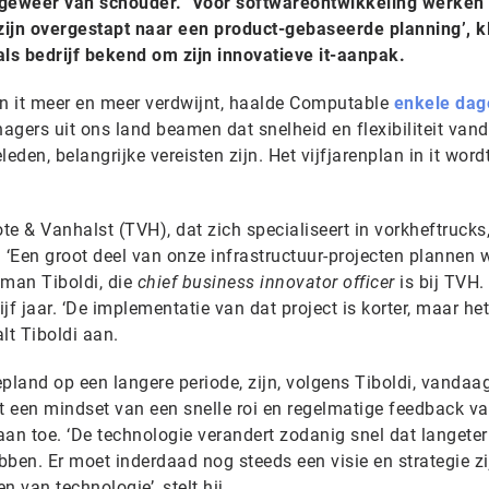
 geweer van schouder. ‘Voor softwareontwikkeling werken w
ijn overgestapt naar een product-gebaseerde planning’, kl
als bedrijf bekend om zijn innovatieve it-aanpak.
in it meer en meer verdwijnt, haalde Computable
enkele dag
nagers uit ons land beamen dat snelheid en flexibiliteit van
eden, belangrijke vereisten zijn. Het vijfjarenplan in it word
 & Vanhalst (TVH), dat zich specialiseert in vorkheftrucks,
. ‘Een groot deel van onze infrastructuur-projecten plannen w
alman Tiboldi, die
chief business innovator officer
is bij TVH.
f jaar. ‘De implementatie van dat project is korter, maar het
alt Tiboldi aan.
pland op een langere periode, zijn, volgens Tiboldi, vandaa
et een mindset van een snelle roi en regelmatige feedback v
r aan toe. ‘De technologie verandert zodanig snel dat langeter
ben. Er moet inderdaad nog steeds een visie en strategie zi
 van technologie’, stelt hij.