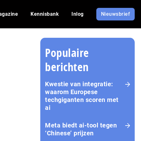
agazine
Kennisbank
Inlog
Nieuwsbrief
Populaire
berichten
Kwestie van integratie:
waarom Europese
techgiganten scoren met
ai
Meta biedt ai-tool tegen
‘Chinese’ prijzen