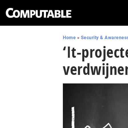
Home
»
Security & Awarenes
‘It-projec
verdwijne