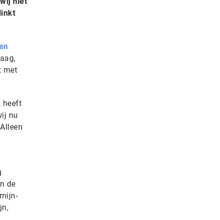
ij niet
inkt
en
daag,
t met
 heeft
ij nu
 Alleen
g
an de
mijn-
jn,