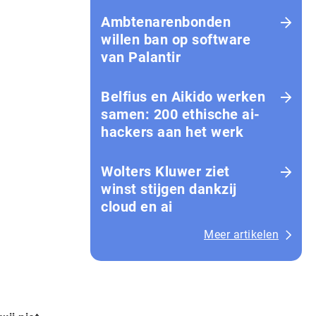
Amb­te­na­ren­bon­den
willen ban op software
van Palantir
Belfius en Aikido werken
samen: 200 ethische ai-
hackers aan het werk
Wolters Kluwer ziet
winst stijgen dankzij
cloud en ai
Meer artikelen