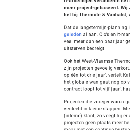
It-afdelingen veranderen het
meer project-gebaseerd. Wij z
het bij Thermote & Vanhalst, 
Dat de langetermijn-planning 
geleden
al aan. Cio’s en it-ma
veel meer dan een paar jaar gel
uitsterven bedreigt.
Ook het West-Vlaamse Thermote
zijn projecten gevoelig verkort
op één tot drie jaar’, vertelt K
het globale wan gaat nog op vij
contract loopt tot vijf jaar’, ha
Projecten die vroeger waren ge
verdeeld in kleine stappen. M
(interne) klant, zo voegt hij e
projecten geen plaats meer heb
maar met een continue bijsturen