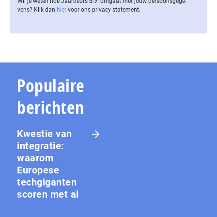
Wil je weten hoe Jaarbeurs B.V. omgaat met jouw per­soons­ge­ge­
vens? Klik dan
hier
voor ons privacy statement.
Populaire
berichten
Kwestie van
integratie:
waarom
Europese
techgiganten
scoren met ai