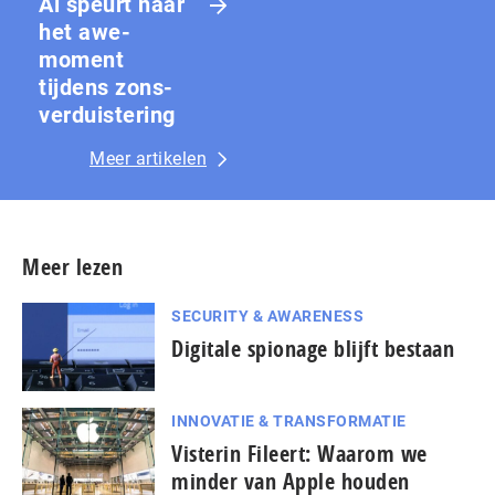
Ai speurt naar
het awe-
moment
tijdens zons­
ver­duis­te­ring
Meer artikelen
Meer lezen
SECURITY & AWARENESS
Digitale spionage blijft bestaan
INNOVATIE & TRANSFORMATIE
Visterin Fileert: Waarom we
minder van Apple houden