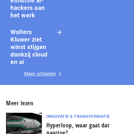
ethische ai-
hackers aan
het werk
Wolters
Kluwer ziet
winst stijgen
dankzij cloud
en ai
Meer artikelen
Meer lezen
INNOVATIE & TRANSFORMATIE
Hyperloop, waar gaat dat
naartoe?