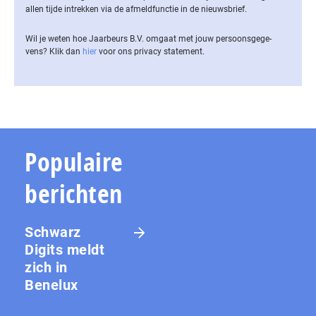
allen tijde intrekken via de af­meld­func­tie in de nieuwsbrief.
Wil je weten hoe Jaarbeurs B.V. omgaat met jouw per­soons­ge­ge­
vens? Klik dan
hier
voor ons privacy statement.
Populaire
berichten
Schwarz
Digits meldt
zich in
Benelux