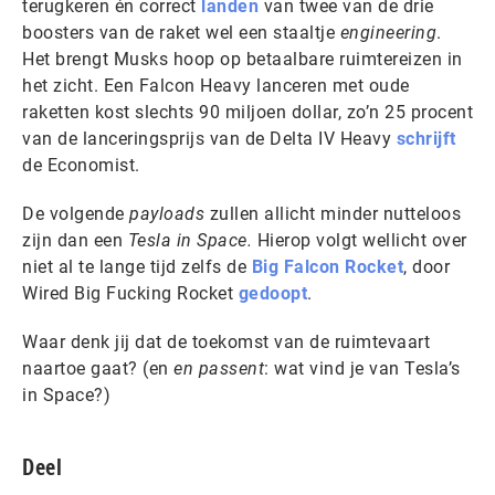
terugkeren én correct
landen
van twee van de drie
boosters van de raket wel een staaltje
engineering
.
Het brengt Musks hoop op betaalbare ruimtereizen in
het zicht. Een Falcon Heavy lanceren met oude
raketten kost slechts 90 miljoen dollar, zo’n 25 procent
van de lanceringsprijs van de Delta IV Heavy
schrijft
de Economist.
De volgende
payloads
zullen allicht minder nutteloos
zijn dan een
Tesla in Space.
Hierop volgt wellicht over
niet al te lange tijd zelfs de
Big Falcon Rocket
, door
Wired Big Fucking Rocket
gedoopt
.
Waar denk jij dat de toekomst van de ruimtevaart
naartoe gaat? (en
en passent
: wat vind je van Tesla’s
in Space?)
Deel