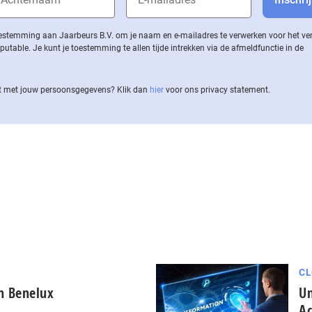
 toestemming aan Jaarbeurs B.V. om je naam en e-mailadres te verwerken voor het v
ble. Je kunt je toestemming te allen tijde intrekken via de af­meld­func­tie in de
 met jouw per­soons­ge­ge­vens? Klik dan
hier
voor ons privacy statement.
CL
in Benelux
Un
Ac