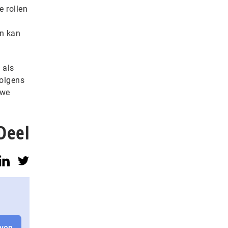
e rollen
an kan
 als
volgens
uwe
Deel