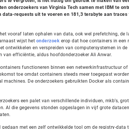
ers te vergroten, is het nuttig om gebruik te maken van ee
isten onderzoekers van Virginia Tech samen met IBM te ont
 data-requests uit te voeren en 181,3 terabyte aan traces 
 het vooraf laten ophalen van data, ook wel prefetching, de 
arnaast wijst het
onderzoek
erop dat hoe containers in een 
 het ontwikkelen en verspreiden van computersystemen in de
 van efficiëntie, aldus hoofdonderzoeker Ali Anwar.
containers functioneren binnen een netwerkinfrastructuur of
 toekomst toe omdat containers steeds meer toegepast worden
ual machines. De onderzoekers gebruikten Docker als contain
rzoekers een palet van verschillende individuen, mkb’s, grot
en. Al die gegevens stonden opgeslagen in vijf grote datacen
aten.
 gedaan met een zelf ontwikkelde tool om de registry-data t