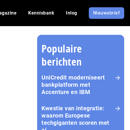
agazine
Kennisbank
Inlog
Nieuwsbrief
Populaire
berichten
UniCredit moderniseert
bankplatform met
Accenture en IBM
Kwestie van integratie:
waarom Europese
techgiganten scoren met