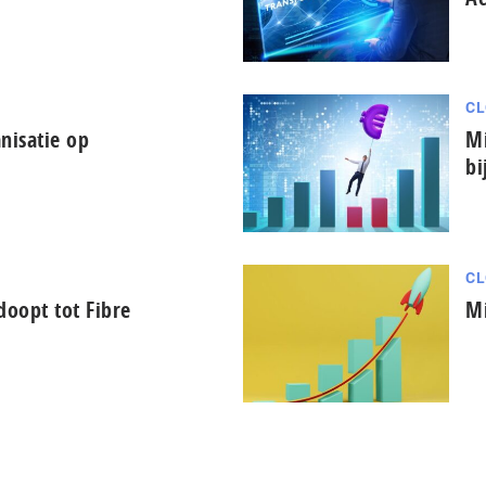
CL
nisatie op
Mi
bi
CL
oopt tot Fibre
Mi