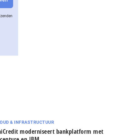
erzenden
OUD & INFRASTRUCTUUR
iCredit moderniseert bankplatform met
centure en IBM