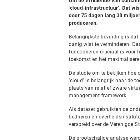
Om de efficiëntie van contain
'cloud-infrastructuur'. Dat w
door 75 dagen lang 38 miljoen
produceren.
Belangrijkste bevinding is dat
danig wist te verminderen. Da
functioneren cruciaal is voor
toekomst en het maximaliseren
De studie om te bekijken hoe 
‘cloud’ is belangrijk naar de
plaats van relatief zware virt
management-framework.
Als dataset gebruikten de onde
bedrijven en overheidsinstitut
verspreid over de Verenigde St
De grootschalige analyse werd