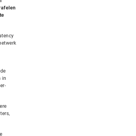
n
rafelen
te
latency
netwerk
 de
 in
er-
ere
ters,
e