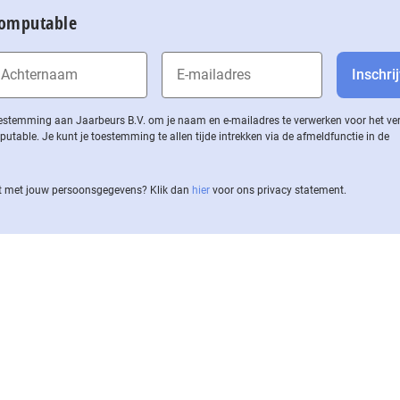
Computable
 toestemming aan Jaarbeurs B.V. om je naam en e-mailadres te verwerken voor het v
ble. Je kunt je toestemming te allen tijde intrekken via de af­meld­func­tie in de
 met jouw per­soons­ge­ge­vens? Klik dan
hier
voor ons privacy statement.