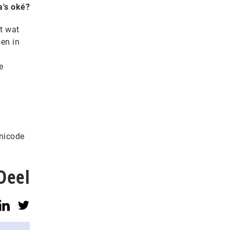
a's oké?
ht wat
en in
e
Unicode
Deel