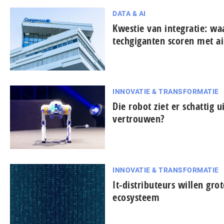
DATA & AI
Kwestie van integratie: w
techgiganten scoren met ai
INNOVATIE & TRANSFORMATIE
Die robot ziet er schattig u
vertrouwen?
INNOVATIE & TRANSFORMATIE
It-dis­tri­bu­teurs willen gro
ecosysteem