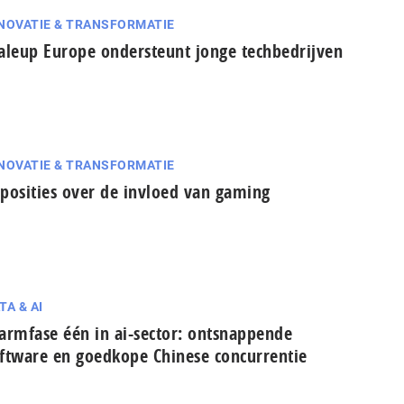
NOVATIE & TRANSFORMATIE
aleup Europe ondersteunt jonge techbedrijven
NOVATIE & TRANSFORMATIE
posities over de invloed van gaming
TA & AI
armfase één in ai-sector: ont­snap­pen­de
ftware en goedkope Chinese con­cur­ren­tie