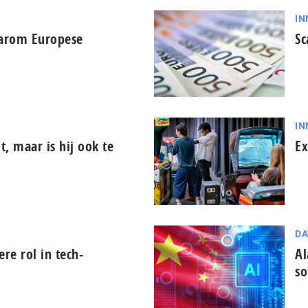
IN
aarom Europese
Sc
IN
it, maar is hij ook te
Ex
DA
tere rol in tech-
Al
so