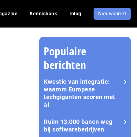
agazine
Kennisbank
Inlog
Nieuwsbrief
Populaire
berichten
Kwestie van integratie:
waarom Europese
techgiganten scoren met
ai
Ruim 13.000 banen weg
bij softwarebedrijven