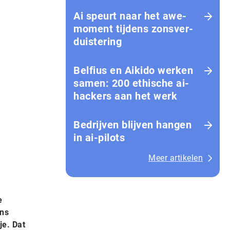
Ai speurt naar het awe-
moment tijdens zons­ver­
duis­te­ring
Belfius en Aikido werken
samen: 200 ethische ai-
hackers aan het werk
Bedrijven blijven hangen
in ai-pilots
Meer artikelen
e
ons
je. Dat