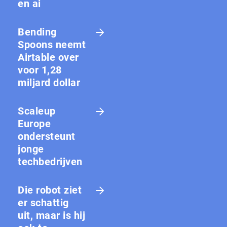
en ai
Bending
Spoons neemt
Airtable over
voor 1,28
miljard dollar
Scaleup
Europe
ondersteunt
jonge
techbedrijven
Die robot ziet
er schattig
uit, maar is hij