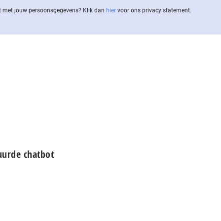
 met jouw per­soons­ge­ge­vens? Klik dan
hier
voor ons privacy statement.
uurde chatbot