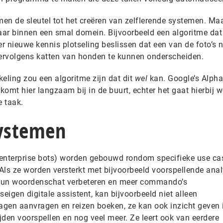
en de sleutel tot het creëren van zelflerende systemen. Maa
ar binnen een smal domein. Bijvoorbeeld een algoritme dat
er nieuwe kennis plotseling beslissen dat een van de foto’s n
ervolgens katten van honden te kunnen onderscheiden.
eling zou een algoritme zijn dat dit
wel
kan. Google’s Alph
komt hier langzaam bij in de buurt, echter het gaat hierbij 
 taak.
systemen
 (enterprise bots) worden gebouwd rondom specifieke use ca
Als ze worden versterkt met bijvoorbeeld voorspellende anal
 hun woordenschat verbeteren en meer commando’s
fseigen digitale assistent, kan bijvoorbeeld niet alleen
dagen aanvragen en reizen boeken, ze kan ook inzicht geven 
ijden voorspellen en nog veel meer. Ze leert ook van eerdere