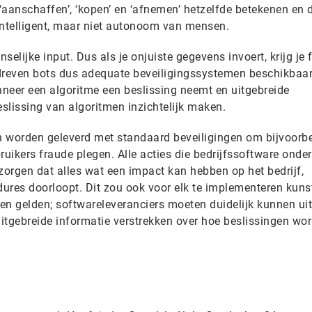
‘aanschaffen’, ‘kopen’ en ‘afnemen’ hetzelfde betekenen en 
 intelligent, maar niet autonoom van mensen.
elijke input. Dus als je onjuiste gegevens invoert, krijg je 
dreven bots dus adequate beveiligingssystemen beschikbaar 
eer een algoritme een beslissing neemt en uitgebreide
eslissing van algoritmen inzichtelijk maken.
 worden geleverd met standaard beveiligingen om bijvoorbe
uikers fraude plegen. Alle acties die bedrijfssoftware onde
zorgen dat alles wat een impact kan hebben op het bedrijf,
ures doorloopt. Dit zou ook voor elk te implementeren kun
ten gelden; softwareleveranciers moeten duidelijk kunnen ui
itgebreide informatie verstrekken over hoe beslissingen wo