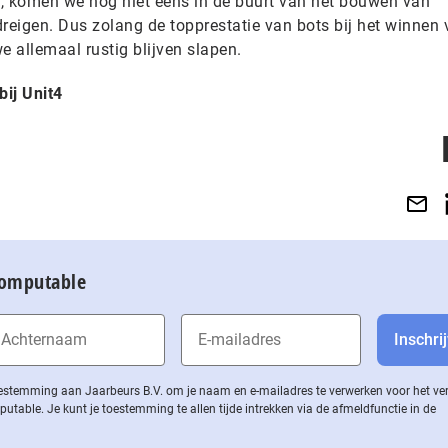
, komen we nog niet eens in de buurt van het bouwen van
eigen. Dus zolang de topprestatie van bots bij het winnen 
we allemaal rustig blijven slapen.
bij Unit4
Computable
 toestemming aan Jaarbeurs B.V. om je naam en e-mailadres te verwerken voor het v
ble. Je kunt je toestemming te allen tijde intrekken via de af­meld­func­tie in de