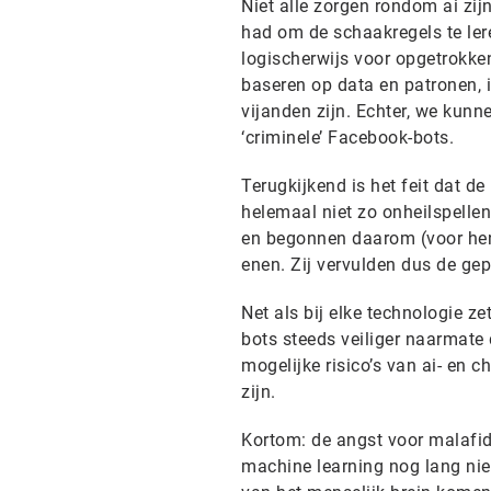
Niet alle zorgen rondom ai zij
had om de schaakregels te lere
logischerwijs voor opgetrokk
baseren op data en patronen, i
vijanden zijn. Echter, we kunn
‘criminele’ Facebook-bots.
Terugkijkend is het feit dat 
helemaal niet zo onheilspelle
en begonnen daarom (voor hen 
enen. Zij vervulden dus de gepr
Net als bij elke technologie 
bots steeds veiliger naarmate d
mogelijke risico’s van ai- en 
zijn.
Kortom: de angst voor malafi
machine learning nog lang niet