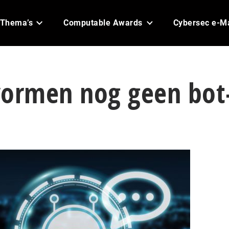
Thema’s
Computable Awards
Cybersec e-M
vormen nog geen bot