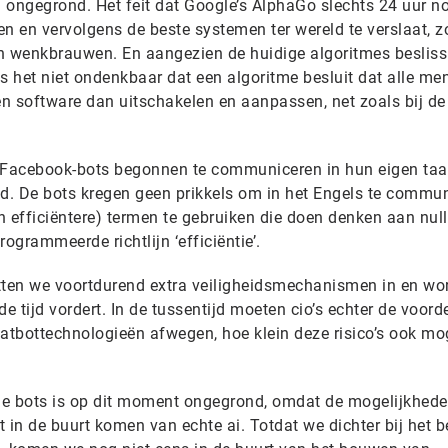
n ongegrond. Het feit dat Google’s AlphaGo slechts 24 uur n
n en vervolgens de beste systemen ter wereld te verslaat, z
en wenkbrauwen. En aangezien de huidige algoritmes beslis
s het niet ondenkbaar dat een algoritme besluit dat alle me
en software dan uitschakelen en aanpassen, net zoals bij de
de Facebook-bots begonnen te communiceren in hun eigen taa
nd. De bots kregen geen prikkels om in het Engels te commu
efficiëntere) termen te gebruiken die doen denken aan nul
ogrammeerde richtlijn ‘efficiëntie’.
zetten we voortdurend extra veiligheidsmechanismen in en wo
e tijd vordert. In de tussentijd moeten cio’s echter de voord
chatbottechnologieën afwegen, hoe klein deze risico’s ook m
de bots is op dit moment ongegrond, omdat de mogelijkhed
 in de buurt komen van echte ai. Totdat we dichter bij het b