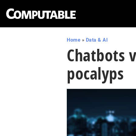
Home
»
Data & AI
Chatbots 
pocalyps