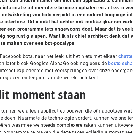
ewoon’ een andere manier om met een applicatie te commun
informatie uit meerdere bronnen ophalen en acties in we
de ontwikkeling van bots verpakt in een natural language in
le interface. Dit maakt het echter ook makkelijker om ver
eer een programma iets ongewoons doet. Maar dat is veel
g nog rustig slapen. Want ik als chief architect denk dat 
 te maken over een bot-pocalyps.
acebook bots, naar het leek, uit het niets met elkaar
chatte
n later bleek Google’s AlphaGo ook nog eens de
beste scha
t internet explodeerde met voorspellingen over onze ondergang
 nog geen ondergang van de wereld betekent.
dit moment staan
 kunnen we alleen applicaties bouwen die
of
nabootsen wat 
 doen. Naarmate de technologie vordert, kunnen we sneller
eëren waarmee we steeds complexere taken kunnen uitvoere
en programma te maken die deze taken volledig automatiseer