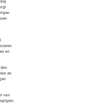
odig
orgt
singen
nsen
l
niceren
len en
rden
elen en
ogen
en van
egrijpen