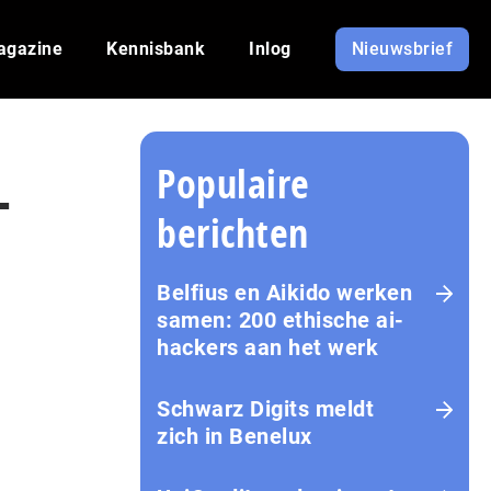
agazine
Kennisbank
Inlog
Nieuwsbrief
Populaire
-
berichten
Belfius en Aikido werken
samen: 200 ethische ai-
hackers aan het werk
Schwarz Digits meldt
zich in Benelux