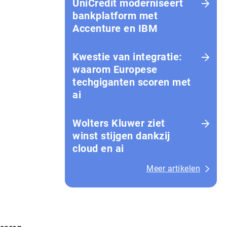
UniCredit moderniseert
bankplatform met
Accenture en IBM
Kwestie van integratie:
waarom Europese
techgiganten scoren met
ai
Wolters Kluwer ziet
winst stijgen dankzij
cloud en ai
Meer artikelen