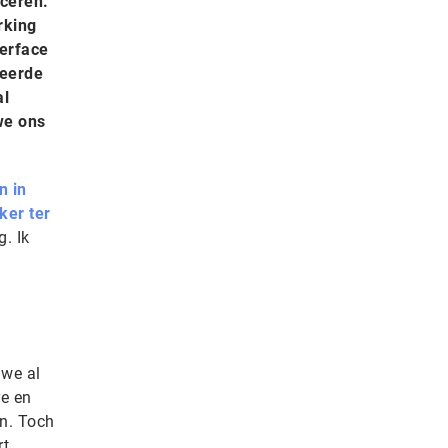
iceren.
rking
terface
keerde
al
we ons
n in
ker ter
. Ik
we al
e en
n. Toch
t.