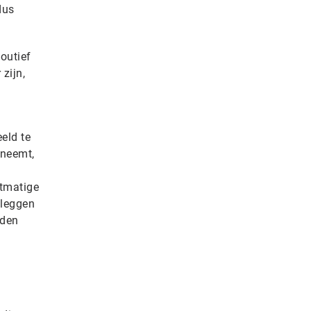
dus
foutief
zijn,
eld te
rneemt,
stmatige
tleggen
rden