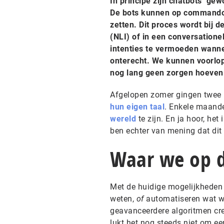
In principe zijn chatbots ‘g
De bots kunnen op commando 
zetten. Dit proces wordt bij 
(NLI) of in een conversatione
intenties te vermoeden wann
onterecht. We kunnen voorlopi
nog lang geen zorgen hoeven
Afgelopen zomer gingen twee F
hun eigen taal
. Enkele maande
wereld
te zijn. En ja hoor, he
ben echter van mening dat dit
Waar we op 
Met de huidige mogelijkheden
weten,
of
automatiseren wat we
geavanceerdere algoritmen cr
lukt het nog steeds niet om e