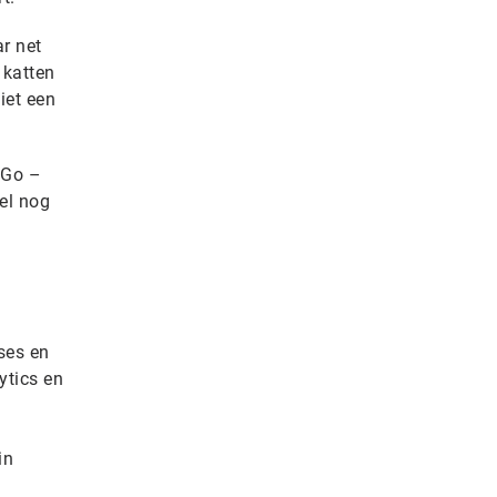
r net
 katten
iet een
aGo –
wel nog
ses en
ytics en
in