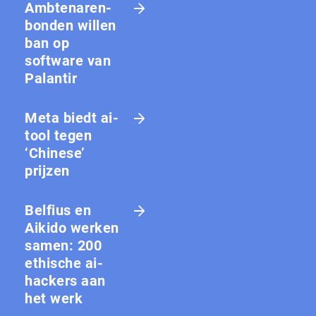
Amb­te­na­ren­
bon­den willen
ban op
software van
Palantir
Meta biedt ai-
tool tegen
‘Chinese’
prijzen
Belfius en
Aikido werken
samen: 200
ethische ai-
hackers aan
het werk