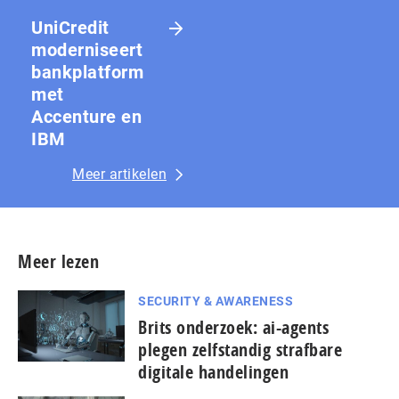
UniCredit
moderniseert
bankplatform
met
Accenture en
IBM
Meer artikelen
Meer lezen
SECURITY & AWARENESS
Brits onderzoek: ai-agents
plegen zelfstandig strafbare
digitale handelingen