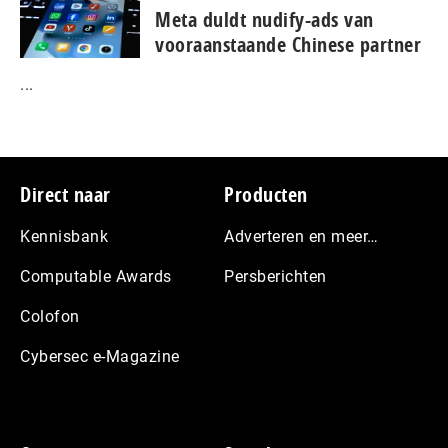
Meta duldt nudify-ads van
vooraanstaande Chinese partner
...
Footer
Direct naar
Producten
Kennisbank
Adverteren en meer…
Computable Awards
Persberichten
Colofon
Cybersec e-Magazine