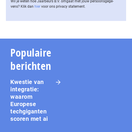
Wil je weten hoe Jaarbeurs B.V. omgaat met jouw per­soons­ge­ge­
vens? Klik dan
hier
voor ons privacy statement.
Populaire
berichten
Kwestie van
integratie:
waarom
Europese
techgiganten
scoren met ai