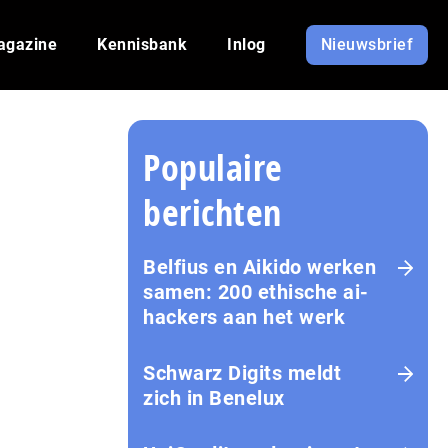
agazine
Kennisbank
Inlog
Nieuwsbrief
Populaire
berichten
Belfius en Aikido werken
samen: 200 ethische ai-
hackers aan het werk
Schwarz Digits meldt
zich in Benelux