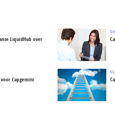
CA
nse LiquidHub over
Ca
CL
 voor Capgemini
Ca