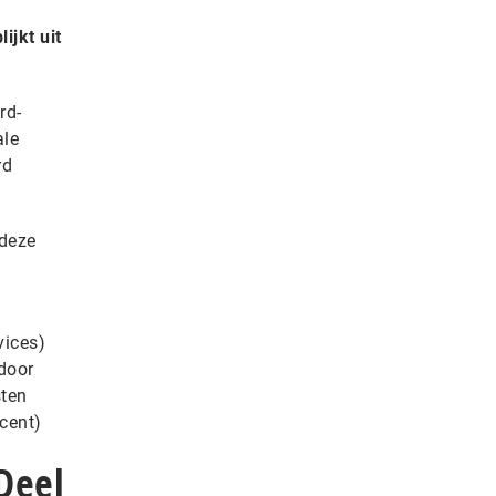
ijkt uit
rd-
ale
rd
 deze
vices)
door
sten
cent)
Deel