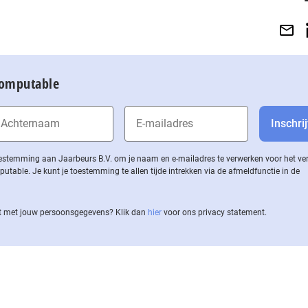
Computable
 toestemming aan Jaarbeurs B.V. om je naam en e-mailadres te verwerken voor het v
ble. Je kunt je toestemming te allen tijde intrekken via de af­meld­func­tie in de
 met jouw per­soons­ge­ge­vens? Klik dan
hier
voor ons privacy statement.