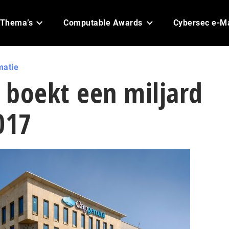
Thema’s
Computable Awards
Cybersec e-M
matie
 boekt een miljard
017