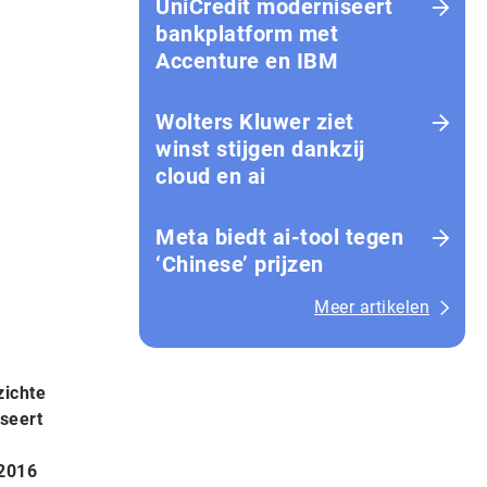
UniCredit moderniseert
bankplatform met
Accenture en IBM
Wolters Kluwer ziet
winst stijgen dankzij
cloud en ai
Meta biedt ai-tool tegen
‘Chinese’ prijzen
Meer artikelen
zichte
iseert
 2016