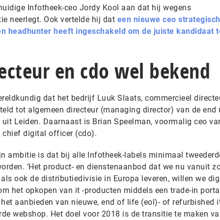
 huidige Infotheek-ceo Jordy Kool aan dat hij wegens
e neerlegt. Ook vertelde hij dat
een nieuwe ceo strategisch
een headhunter heeft ingeschakeld om de juiste kandidaat t
ecteur en cdo wel bekend
reldkundig dat het bedrijf Luuk Slaats, commercieel directe
teld tot algemeen directeur (managing director) van de end 
p uit Leiden. Daarnaast is Brian Speelman, voormalig ceo va
chief digital officer (cdo).
n ambitie is dat bij alle Infotheek-labels minimaal tweeder
worden. ‘Het product- en dienstenaanbod dat we nu vanuit z
 als ook de distributiedivisie in Europa leveren, willen we dig
m het opkopen van it -producten middels een trade-in portal
 het aanbieden van nieuwe, end of life (eol)- of refurbished i
de webshop. Het doel voor 2018 is de transitie te maken v