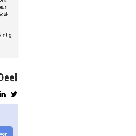
eur
heek
intig
Deel