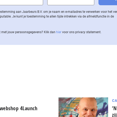
 toestemming aan Jaarbeurs B.V. om je naam en e-mailadres te verwerken voor het v
ble. Je kunt je toestemming te allen tijde intrekken via de af­meld­func­tie in de
 met jouw per­soons­ge­ge­vens? Klik dan
hier
voor ons privacy statement.
CA
 webshop 4Launch
‘N
zi