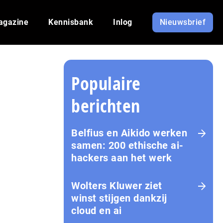
agazine
Kennisbank
Inlog
Nieuwsbrief
Populaire
berichten
Belfius en Aikido werken
samen: 200 ethische ai-
hackers aan het werk
Wolters Kluwer ziet
winst stijgen dankzij
cloud en ai