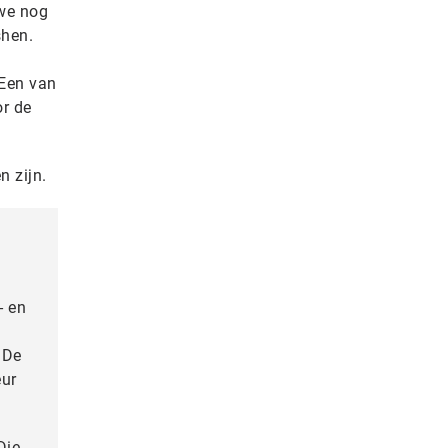
 we nog
shen.
 Een van
or de
n zijn.
- en
 De
eur
Die