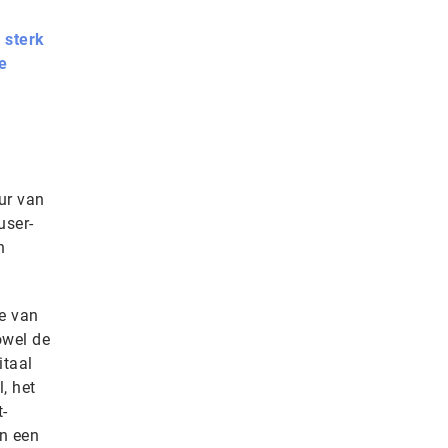
 sterk
e
ur van
user-
n
de van
owel de
itaal
, het
t-
an een