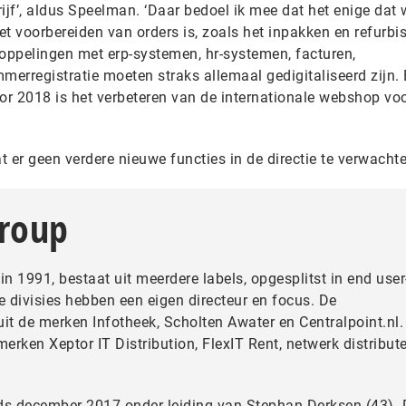
ijf’, aldus Speelman. ‘Daar bedoel ik mee dat het enige dat
 voorbereiden van orders is, zoals het inpakken en refurbi
koppelingen met erp-systemen, hr-systemen, facturen,
erregistratie moeten straks allemaal gedigitaliseerd zijn.
voor 2018 is het verbeteren van de internationale webshop vo
 er geen verdere nieuwe functies in de directie te verwachte
Group
in 1991, bestaat uit meerdere labels, opgesplitst in end user
ide divisies hebben een eigen directeur en focus. De
uit de merken Infotheek, Scholten Awater en Centralpoint.nl.
 merken Xeptor IT Distribution, FlexIT Rent, netwerk distribut
inds december 2017 onder leiding van Stephan Derksen (43). 