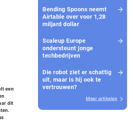
Bending Spoons neemt
Airtable over voor 1,28
miljard dollar
Scaleup Europe
ondersteunt jonge
techbedrijven
Die robot ziet er schattig
uit, maar is hij ook te
vertrouwen?
lt een
en
Meer artikelen
aar dit
aten.
us