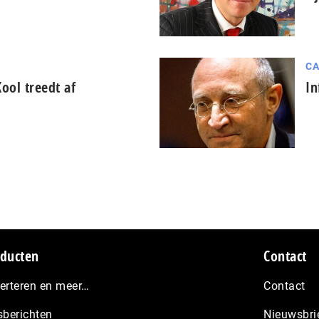
CA
ool treedt af
In
ducten
Contact
erteren en meer…
Contact
sberichten
Nieuwsbri