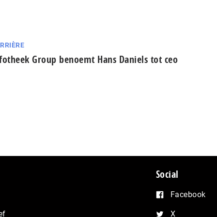
RRIÈRE
fotheek Group benoemt Hans Daniels tot ceo
Social
Facebook
ef
X