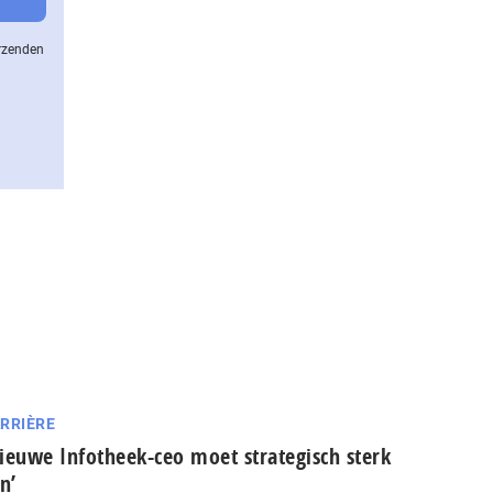
erzenden
RRIÈRE
ieuwe Infotheek-ceo moet strategisch sterk
jn’