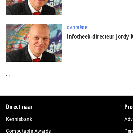
CARRIÈRE
Infotheek-directeur Jordy K
...
Footer
Direct naar
Pro
Kennisbank
Adv
Computable Awards
Per