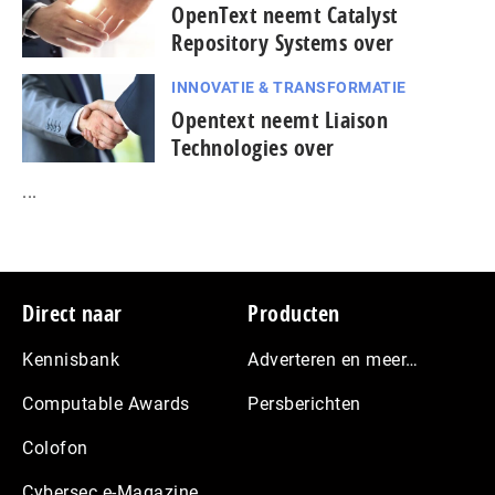
OpenText neemt Catalyst
Repository Systems over
INNOVATIE & TRANSFORMATIE
Opentext neemt Liaison
Technologies over
...
Footer
Direct naar
Producten
Kennisbank
Adverteren en meer…
Computable Awards
Persberichten
Colofon
Cybersec e-Magazine