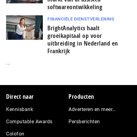
softwareontwikkeling
FINANCIËLE DIENSTVERLENING
BrightAnalytics haalt
groeikapitaal op voor
uitbreiding in Nederland en
Frankrijk
...
Footer
Direct naar
Producten
Kennisbank
Adverteren en meer…
Computable Awards
Persberichten
Colofon