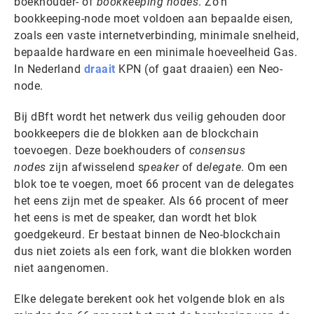
boekhouder- of
bookkeeping nodes
. Zo’n
bookkeeping-node moet voldoen aan bepaalde eisen,
zoals een vaste internetverbinding, minimale snelheid,
bepaalde hardware en een minimale hoeveelheid Gas.
In Nederland
draait
KPN (of gaat draaien) een Neo-
node.
Bij dBft wordt het netwerk dus veilig gehouden door
bookkeepers die de blokken aan de blockchain
toevoegen. Deze boekhouders of
consensus
nodes
zijn afwisselend s
peaker
of d
elegate
. Om een
blok toe te voegen, moet 66 procent van de delegates
het eens zijn met de speaker. Als 66 procent of meer
het eens is met de speaker, dan wordt het blok
goedgekeurd. Er bestaat binnen de Neo-blockchain
dus niet zoiets als een fork, want die blokken worden
niet aangenomen.
Elke delegate berekent ook het volgende blok en als