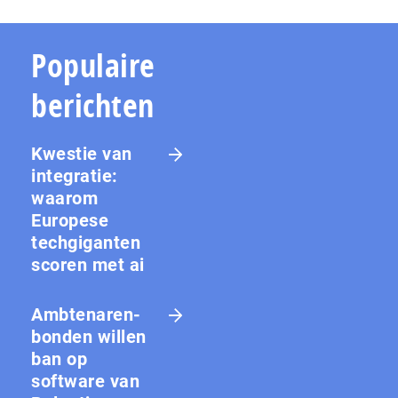
Populaire
berichten
Kwestie van
integratie:
waarom
Europese
techgiganten
scoren met ai
Amb­te­na­ren­
bon­den willen
ban op
software van