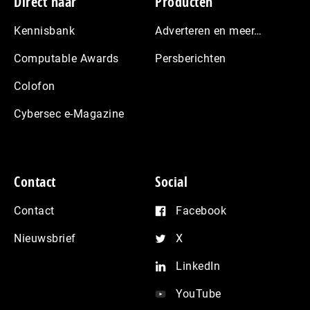
Footer
Direct naar
Producten
Kennisbank
Adverteren en meer…
Computable Awards
Persberichten
Colofon
Cybersec e-Magazine
Contact
Social
Contact
Facebook
Nieuwsbrief
X
LinkedIn
YouTube