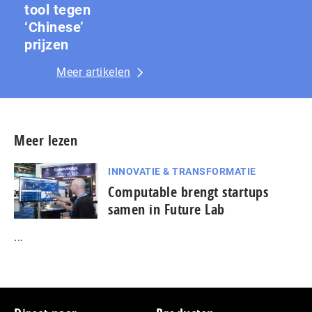
tool tegen
‘Chinese’
prijzen
Meer artikelen
Meer lezen
INNOVATIE & TRANSFORMATIE
Computable brengt startups
samen in Future Lab
...