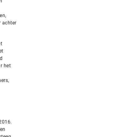
n
en,
r achter
t
et
nd
r het
ers,
2016.
 en
steeg