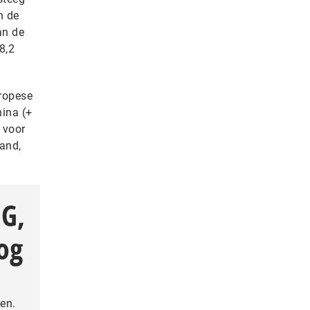
n de
an de
8,2
ropese
hina (+
 voor
land,
LG,
og
en.