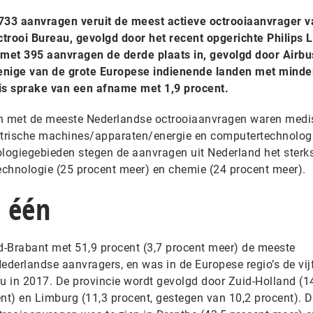
1733 aanvragen veruit de meest actieve octrooiaanvrager v
trooi Bureau, gevolgd door het recent opgerichte Philips L
et 395 aanvragen de derde plaats in, gevolgd door Airbu
enige van de grote Europese indienende landen met minde
 is sprake van een afname met 1,9 procent.
n met de meeste Nederlandse octrooiaanvragen waren medi
ektrische machines/apparaten/energie en computertechnolog
ologiegebieden stegen de aanvragen uit Nederland het sterks
technologie (25 procent meer) en chemie (24 procent meer).
 één
-Brabant met 51,9 procent (3,7 procent meer) de meeste
ederlandse aanvragers, en was in de Europese regio’s de vij
au in 2017. De provincie wordt gevolgd door Zuid-Holland (1
nt) en Limburg (11,3 procent, gestegen van 10,2 procent). 