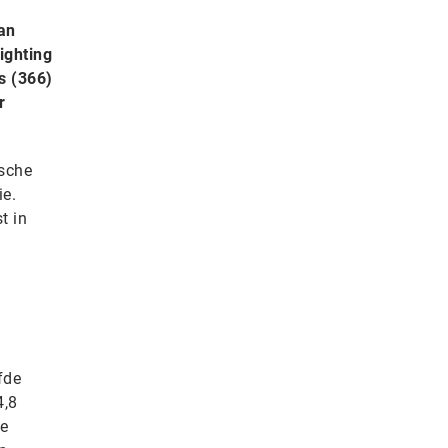
an
ighting
s (366)
r
sche
ie.
t in
fde
4,8
De