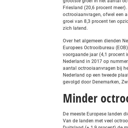
grootste groei in het aantal o
Friesland (20,6 procent meer)
octrooiaanvragen, ofwel een 
groei van 8,3 procent ten opzi
zich latend.
Over het algemeen dienden Ned
Europees Octrooibureau (EOB).
voorgaande jaar (4,1 procent
Nederland in 2017 op nummer 
aantal octrooiaanvragen bij he
Nederland op een tweede plaat
gevolgd door Denemarken, Zw
Minder octro
De meeste Europese landen die
Van de landen met veel octroo
Duitsland (+ 1,9 procent) de m