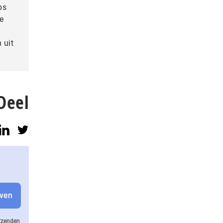
ps
e
 uit
Deel
erzenden