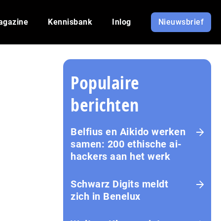
agazine
Kennisbank
Inlog
Nieuwsbrief
Populaire
berichten
Belfius en Aikido werken
samen: 200 ethische ai-
hackers aan het werk
Schwarz Digits meldt
zich in Benelux