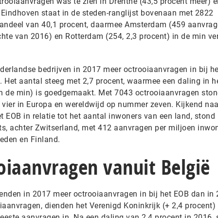
ctrooiaanvragen was te zien in Drenthe (43,5 procent meer) e
. Eindhoven staat in de steden-ranglijst bovenaan met 2822
aandeel van 40,1 procent, daarmee Amsterdam (459 aanvrag
chte van 2016) en Rotterdam (254, 2,3 procent) in de min ve
erlandse bedrijven in 2017 meer octrooiaanvragen in bij he
 Het aantal steeg met 2,7 procent, waarmee een daling in h
 in de min) is goedgemaakt. Met 7043 octrooiaanvragen sto
vier in Europa en wereldwijd op nummer zeven. Kijkend naa
t EOB in relatie tot het aantal inwoners van een land, stond
s, achter Zwitserland, met 412 aanvragen per miljoen inwon
eden en Finland.
oiaanvragen vanuit België
nden in 2017 meer octrooiaanvragen in bij het EOB dan in 
iaanvragen, dienden het Verenigd Koninkrijk (+ 2,4 procent)
eeste aanvragen in. Na een daling van 2,4 procent in 2016, 