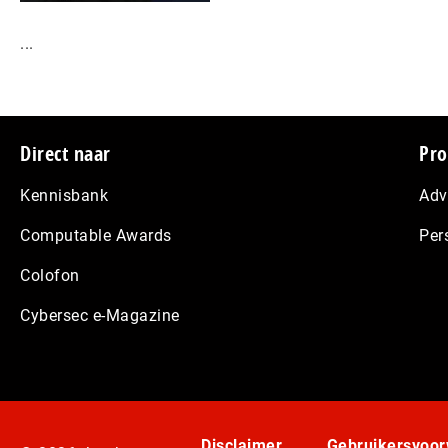
...
Footer
Direct naar
Pro
Kennisbank
Adv
Computable Awards
Per
Colofon
Cybersec e-Magazine
Disclaimer
Gebruikersvoo