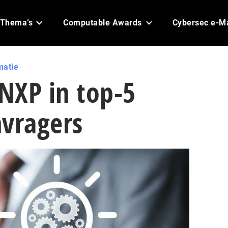
Thema’s
Computable Awards
Cybersec e-M
matie
 NXP in top-5
nvragers