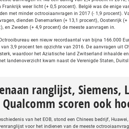
 Frankrijk weer licht (+ 0,5 procent). België was de enige va
den met minder octrooiaanvragen in 2017 (- 1,9 procent). V
ragen, dienden Denemarken (+ 13,1 procent), Oostenrijk (+ 
t), en Zweden (+ 4,9 procent) de meeste aanvragen in.
Octrooibureau een nieuw recordaantal van bijna 166.000 Eu
g van 3,9 procent ten opzichte van 2016. De aanvragen uit C
sterk, waardoor het Aziatische land Zwitserland inhaalde en
 het landenoverzicht kwam naast de Verenigde Staten, Duits
naan ranglijst, Siemens, 
 Qualcomm scoren ook ho
geschiedenis van het EOB, stond een Chinees bedrijf, Huawei,
enranglijst voor het indienen van de meeste octrooiaanvrag