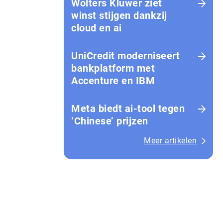
Wolters Kluwer ziet
winst stijgen dankzij
cloud en ai
UniCredit moderniseert
bankplatform met
Accenture en IBM
Meta biedt ai-tool tegen
‘Chinese’ prijzen
Meer artikelen