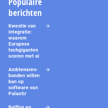
Populaire
berichten
Kwestie van
integratie:
waarom
Europese
techgiganten
scoren met ai
Amb­te­na­ren­
bon­den willen
ban op
software van
Palantir
Belfius en