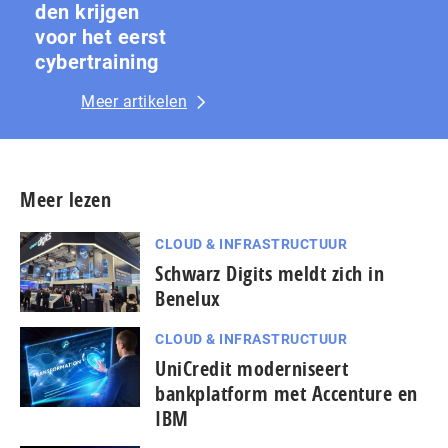
den krijgen
voor het eerst
cybertraining
Meer artikelen
Meer lezen
CLOUD & INFRASTRUCTUUR
Schwarz Digits meldt zich in
Benelux
CLOUD & INFRASTRUCTUUR
UniCredit moderniseert
bankplatform met Accenture en
IBM