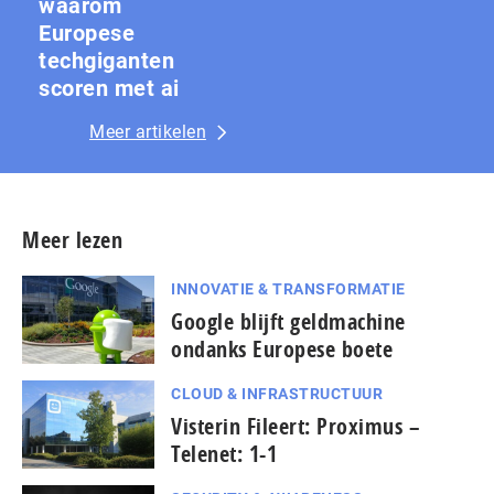
waarom
Europese
techgiganten
scoren met ai
Meer artikelen
Meer lezen
INNOVATIE & TRANSFORMATIE
Google blijft geldmachine
ondanks Europese boete
CLOUD & INFRASTRUCTUUR
Visterin Fileert: Proximus –
Telenet: 1-1