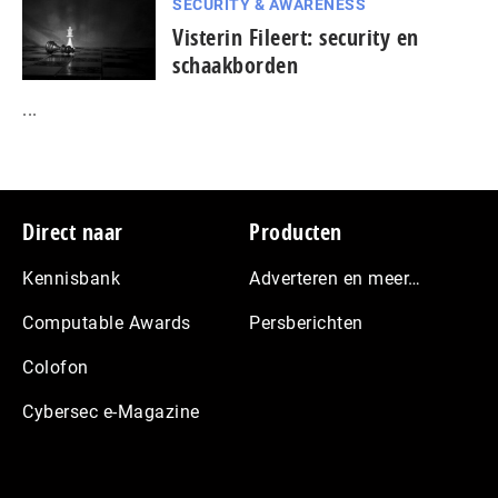
SECURITY & AWARENESS
Visterin Fileert: security en
schaakborden
...
Footer
Direct naar
Producten
Kennisbank
Adverteren en meer…
Computable Awards
Persberichten
Colofon
Cybersec e-Magazine