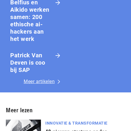
Belfius en
Aikido werken
samen: 200
ethische ai-
hackers aan
het werk
Patrick Van
Deven is coo
bij SAP
Meer artikelen
Meer lezen
INNOVATIE & TRANSFORMATIE