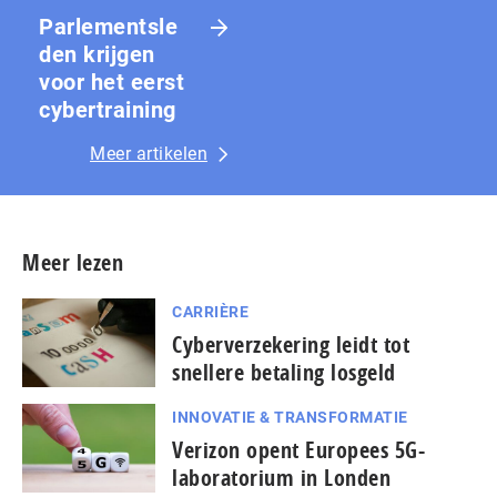
Parlementsle
den krijgen
voor het eerst
cybertraining
Meer artikelen
Meer lezen
CARRIÈRE
Cyberverzekering leidt tot
snellere betaling losgeld
INNOVATIE & TRANSFORMATIE
Verizon opent Europees 5G-
laboratorium in Londen