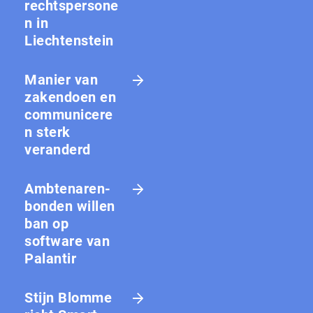
rechtspersone
n in
Liechtenstein
Manier van
zakendoen en
communicere
n sterk
veranderd
Amb­te­na­ren­
bon­den willen
ban op
software van
Palantir
Stijn Blomme