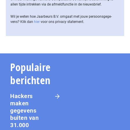
allen tijde intrekken via de af­meld­func­tie in de nieuwsbrief.
Wil je weten hoe Jaarbeurs B.V. omgaat met jouw per­soons­ge­ge­
vens? Klik dan
hier
voor ons privacy statement.
Populaire
berichten
Hackers
maken
gegevens
buiten van
31.000