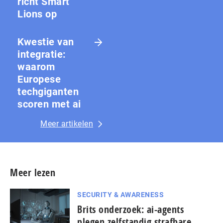
richt Smart
Lions op
Kwestie van
integratie:
waarom
Europese
techgiganten
scoren met ai
Meer artikelen
Meer lezen
SECURITY & AWARENESS
Brits onderzoek: ai-agents
plegen zelfstandig strafbare