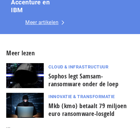
Accenture en
IBM
Meer artikelen
Meer lezen
CLOUD & INFRASTRUCTUUR
Sophos legt Samsam-
ransomware onder de loep
INNOVATIE & TRANSFORMATIE
Mkb (kmo) betaalt 79 miljoen
euro ransomware-losgeld
...