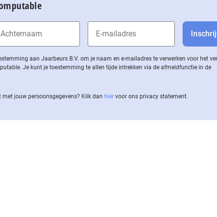
Computable
 toestemming aan Jaarbeurs B.V. om je naam en e-mailadres te verwerken voor het v
ble. Je kunt je toestemming te allen tijde intrekken via de af­meld­func­tie in de
 met jouw per­soons­ge­ge­vens? Klik dan
hier
voor ons privacy statement.