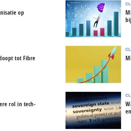
CL
nisatie op
Mi
bi
CL
oopt tot Fibre
Mi
CL
tere rol in tech-
Wa
en