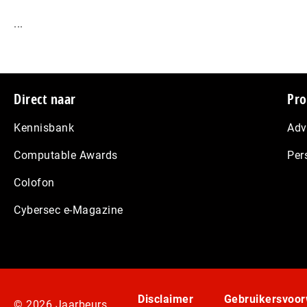
...
Footer
Direct naar
Pro
Kennisbank
Adv
Computable Awards
Per
Colofon
Cybersec e-Magazine
Disclaimer
Gebruikersvoo
© 2026 Jaarbeurs