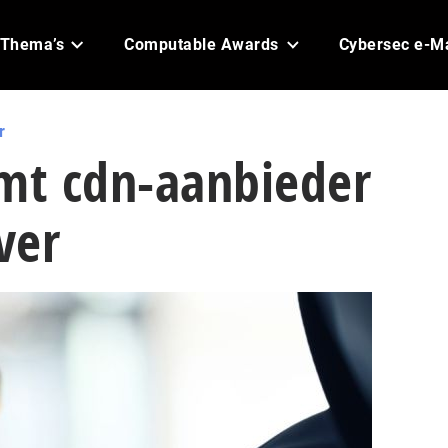
Thema’s
Computable Awards
Cybersec e-M
r
t cdn-aanbieder
ver