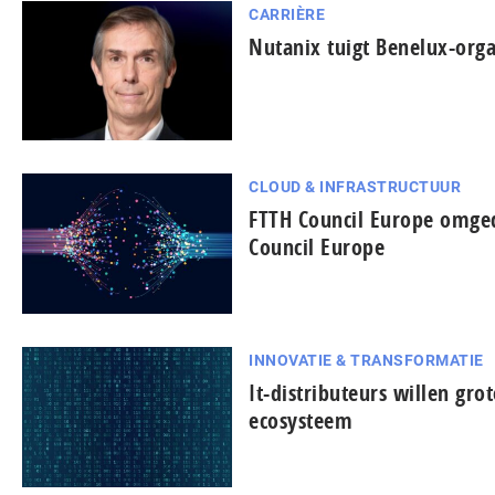
CARRIÈRE
Nutanix tuigt Benelux-orga
CLOUD & INFRASTRUCTUUR
FTTH Council Europe omged
Council Europe
INNOVATIE & TRANSFORMATIE
It-dis­tri­bu­teurs willen gro
ecosysteem