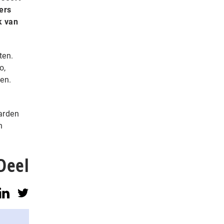
ers
k van
ten.
o,
en.
arden
n
Deel