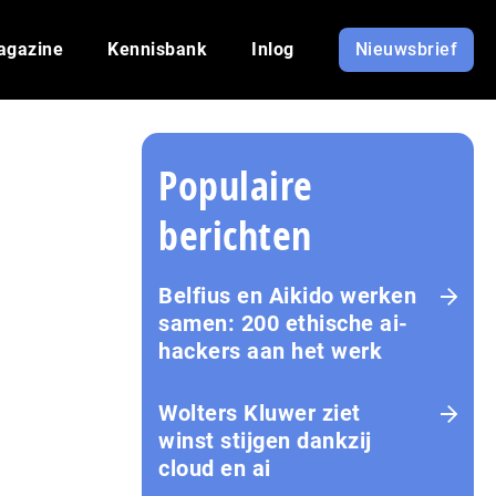
agazine
Kennisbank
Inlog
Nieuwsbrief
Populaire
berichten
Belfius en Aikido werken
samen: 200 ethische ai-
hackers aan het werk
Wolters Kluwer ziet
winst stijgen dankzij
cloud en ai