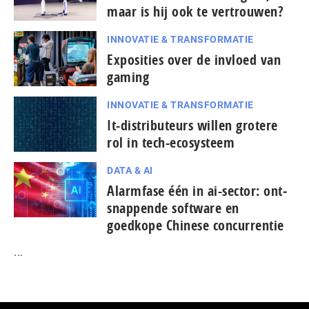
maar is hij ook te vertrouwen?
INNOVATIE & TRANSFORMATIE
Exposities over de invloed van
gaming
INNOVATIE & TRANSFORMATIE
It-dis­tri­bu­teurs willen grotere
rol in tech-ecosysteem
DATA & AI
Alarmfase één in ai-sector: ont­
snap­pen­de software en
goedkope Chinese con­cur­ren­tie
...