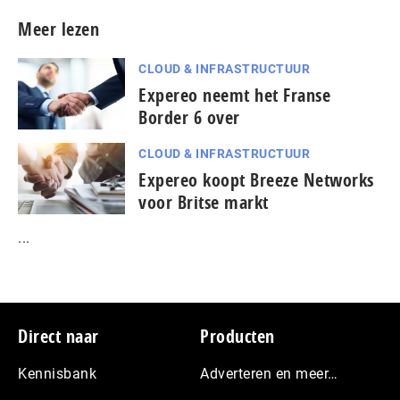
Meer lezen
CLOUD & INFRASTRUCTUUR
Expereo neemt het Franse
Border 6 over
CLOUD & INFRASTRUCTUUR
Expereo koopt Breeze Networks
voor Britse markt
...
Footer
Direct naar
Producten
Kennisbank
Adverteren en meer…