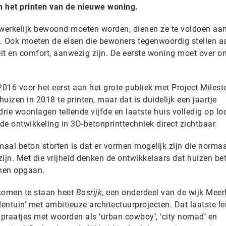
 het printen van de nieuwe woning.
erkelijk bewoond moeten worden, dienen ze te voldoen aa
. Ook moeten de eisen die bewoners tegenwoordig stellen a
eit en comfort, aanwezig zijn. De eerste woning moet over o
2016 voor het eerst aan het grote publiek met Project Milest
uizen in 2018 te printen, maar dat is duidelijk een jaartje
 drie woonlagen tellende vijfde en laatste huis volledig op lo
e ontwikkeling in 3D-betonprinttechniek direct zichtbaar.
maal beton storten is dat er vormen mogelijk zijn die normaa
zijn. Met die vrijheid denken de ontwikkelaars dat huizen bet
nen opgaan.
komen te staan heet
Bosrijk
, een onderdeel van de wijk Mee
dentuin’ met ambitieuze architectuurprojecten. Dat laatste le
 praatjes met woorden als ‘urban cowboy’, ‘city nomad’ en