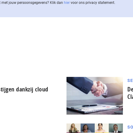
 met jouw per­soons­ge­ge­vens? Klik dan
hier
voor ons privacy statement.
SE
tijgen dankzij cloud
De
Cl
SO