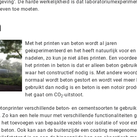
ving’. De harde werkelijkheid is dat laboratoriumexperime
even toe moeten.
n
Met het printen van beton wordt al jaren
geëxperimenteerd en het heeft natuurlijk voor en
nadelen, zo kun je niet álles printen. Een voordee
het printen in beton is dat er alleen beton gebrui
waar het constructief nodig is. Met andere woor
normaal wordt beton gestort en wordt veel meer
gebruikt dan nodig is en beton is een notoir prod
het gaat om CO
-uitstoot.
2
etonprinter verschillende beton- en cementsoorten te gebrui
. Zo kan een hele muur met verschillende functionaliteiten g
 het toevoegen van bepaalde vezels voor isolatie of voor ex
en beton. Ook kan aan de buitenzijde een coating meegenom