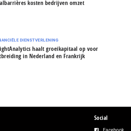
al­bar­ri­è­res kosten bedrijven omzet
NANCIËLE DIENSTVERLENING
ightAnalytics haalt groeikapitaal op voor
tbreiding in Nederland en Frankrijk
Social
Facebook