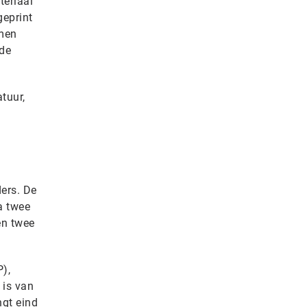
teriaal
eprint
omen
 de
tuur,
ders. De
a twee
en twee
),
 is van
ngt eind