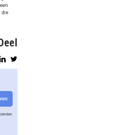
 een
 die
Deel
erzenden