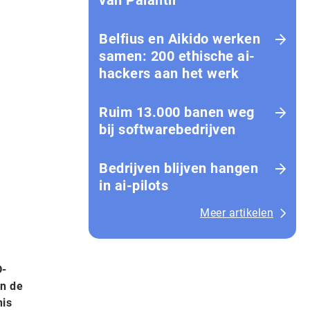
van Palantir
Belfius en Aikido werken
samen: 200 ethische ai-
hackers aan het werk
Ruim 13.000 banen weg
bij softwarebedrijven
Bedrijven blijven hangen
in ai-pilots
Meer artikelen
D-
an de
nis