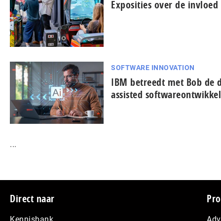
Exposities over de invloe
SOFTWARE INNOVATION
IBM betreedt met Bob de d
assisted softwareontwikkel
...
Footer
Direct naar
Pro
Kennisbank
Adv