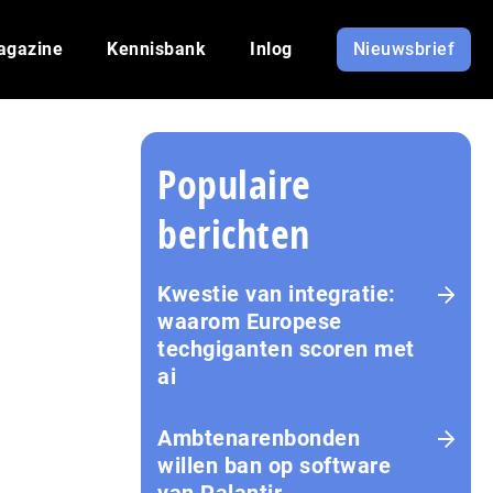
agazine
Kennisbank
Inlog
Nieuwsbrief
Populaire
berichten
Kwestie van integratie:
waarom Europese
techgiganten scoren met
ai
Amb­te­na­ren­bon­den
willen ban op software