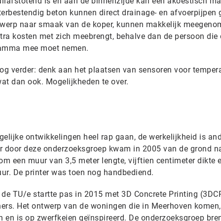
ilafstotend is en aan de binnenzijde kan een akoestisch ma
bestendig beton kunnen direct drainage- en afvoerpijpen g
ntwerp naar smaak van de koper, kunnen makkelijk meegen
tra kosten met zich meebrengt, behalve dan de persoon die
gramma mee moet nemen.
g verder: denk aan het plaatsen van sensoren voor tempera
wat dan ook. Mogelijkheden te over.
rgelijke ontwikkelingen heel rap gaan, de werkelijkheid is an
ur door deze onderzoeksgroep kwam in 2005 van de grond n
om een muur van 3,5 meter lengte, vijftien centimeter dikte 
uur. De printer was toen nog handbediend.
e TU/e startte pas in 2015 met 3D Concrete Printing (3DCP
ners. Het ontwerp van de woningen die in Meerhoven komen,
 en is op zwerfkeien geïnspireerd. De onderzoeksgroep bre