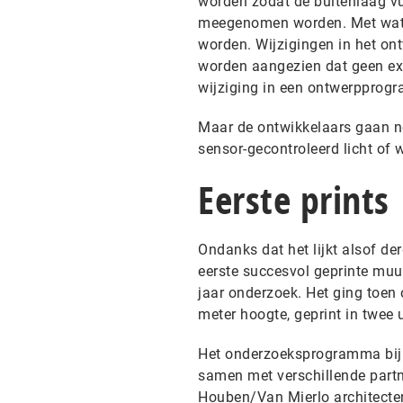
worden zodat de buitenlaag vu
meegenomen worden. Met water
worden. Wijzigingen in het o
worden aangezien dat geen ex
wijziging in een ontwerppro
Maar de ontwikkelaars gaan no
sensor-gecontroleerd licht of 
Eerste prints
Ondanks dat het lijkt alsof de
eerste succesvol geprinte mu
jaar onderzoek. Het ging toen 
meter hoogte, geprint in twee 
Het onderzoeksprogramma bij d
samen met verschillende part
Houben/Van Mierlo architecten