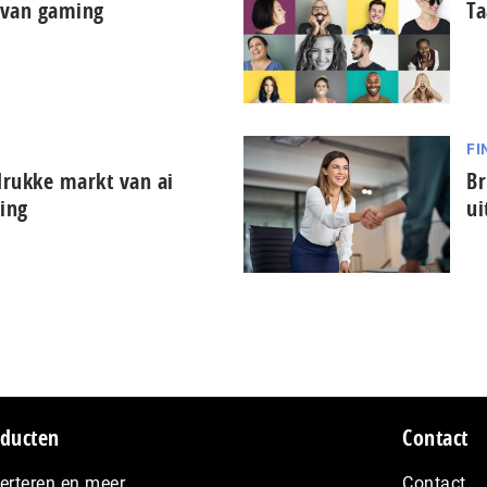
d van gaming
Ta
FI
rukke markt van ai
Br
ing
ui
ducten
Contact
erteren en meer…
Contact