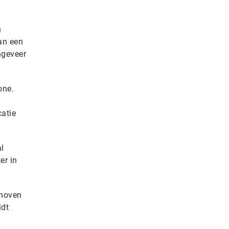
n
an een
ngeveer
one.
catie
l
er in
rhoven
idt