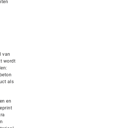
nten
l van
kt wordt
den:
 beton
uct als
ken en
eprint
tra
en