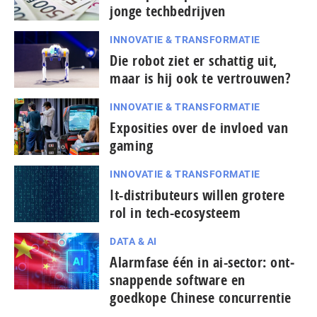
jonge techbedrijven
INNOVATIE & TRANSFORMATIE
Die robot ziet er schattig uit,
maar is hij ook te vertrouwen?
INNOVATIE & TRANSFORMATIE
Exposities over de invloed van
gaming
INNOVATIE & TRANSFORMATIE
It-dis­tri­bu­teurs willen grotere
rol in tech-ecosysteem
DATA & AI
Alarmfase één in ai-sector: ont­
snap­pen­de software en
goedkope Chinese con­cur­ren­tie