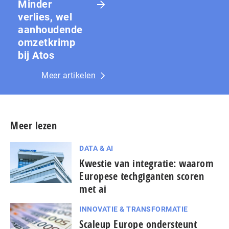
Minder
verlies, wel
aanhoudende
omzetkrimp
bij Atos
Meer artikelen
Meer lezen
DATA & AI
Kwestie van integratie: waarom
Europese techgiganten scoren
met ai
INNOVATIE & TRANSFORMATIE
Scaleup Europe ondersteunt