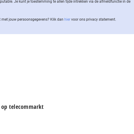
ble. Je kunt je toestemming te allen tijde intrekken via de af­meld­func­tie in de
 met jouw per­soons­ge­ge­vens? Klik dan
hier
voor ons privacy statement.
e op telecommarkt