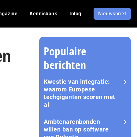
agazine
Kennisbank
Inlog
Nieuwsbrief
Populaire
en
berichten
Kwestie van integratie:
waarom Europese
techgiganten scoren met
ai
Amb­te­na­ren­bon­den
willen ban op software