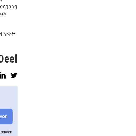
 toegang
 een
d heeft
Deel
erzenden