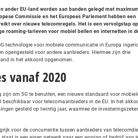
een ander EU-land worden aan banden gelegd met maximu
Europese Commissie en het Europees Parlement hebben een
reikt over nieuwe telecomregels. Het is een vervolgstap op
e roaming-tarieven voor mobiel bellen en internetten in d
5G-technologie voor mobiele communicatie in Europa ingeri
 opengesteld voor andere aanbieders. Hiermee zijn drie
land in het akkoord opgenomen.
es vanaf 2020
ig zijn om 5G te benutten, een nieuwe standaard voor mobiel
 beschikbaar voor telecomaanbieders in de EU. In het akkoo
ngen gesteld op twintig jaar, waarmee de investeringszeke
rijk voor de concurrentie tussen aanbieders van telecomdie
 staat is een eigen netwerk naar een woning of bedrijf aan t