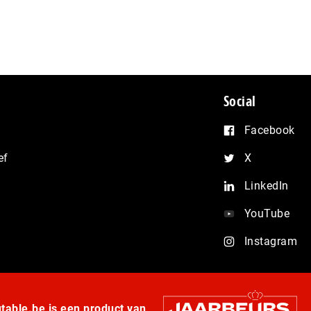
Social
Facebook
ef
X
LinkedIn
YouTube
Instagram
able.be is een product van