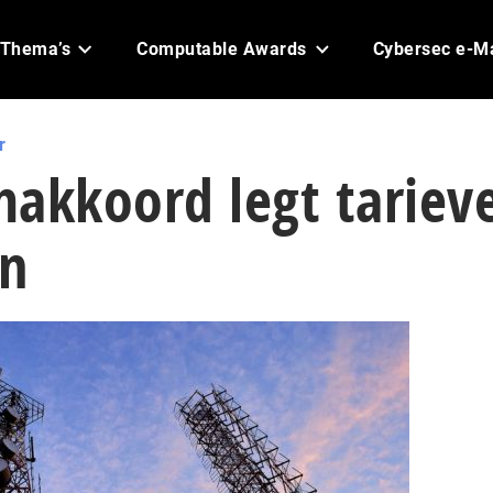
Thema’s
Computable Awards
Cybersec e-M
r
makkoord legt tariev
n