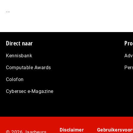
...
Footer
Direct naar
Pro
Kennisbank
Adv
Computable Awards
Per
Colofon
Cybersec e-Magazine
Disclaimer
Gebruikersvoo
© 2026 Jaarbeurs