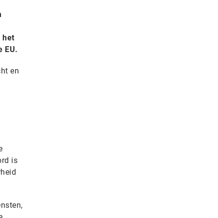
m
 het
e EU.
cht en
e
rd is
rheid
nsten,
e