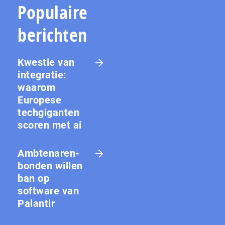
Populaire
berichten
Kwestie van
integratie:
waarom
Europese
techgiganten
scoren met ai
Amb­te­na­ren­
bon­den willen
ban op
software van
Palantir