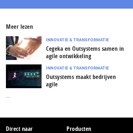
Meer lezen
INNOVATIE & TRANSFORMATIE
Cegeka en Outsystems samen in
agile ontwikkeling
INNOVATIE & TRANSFORMATIE
Outsystems maakt bedrijven
agile
...
Footer
Direct naar
Producten