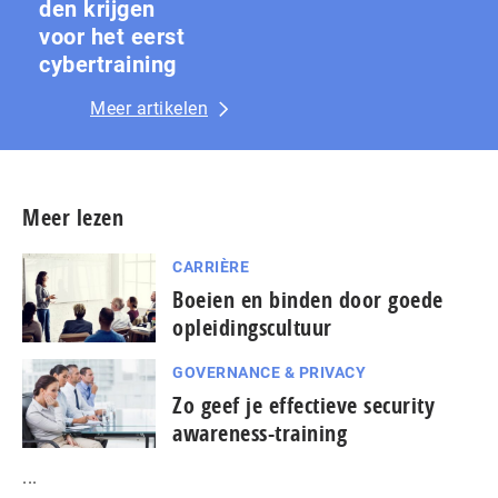
den krijgen
voor het eerst
cybertraining
Meer artikelen
Meer lezen
CARRIÈRE
Boeien en binden door goede
opleidingscultuur
GOVERNANCE & PRIVACY
Zo geef je effectieve security
awareness-training
...