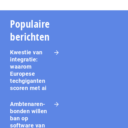
Populaire
berichten
Kwestie van
integratie:
waarom
Europese
techgiganten
scoren met ai
Amb­te­na­ren­
bon­den willen
ban op
software van